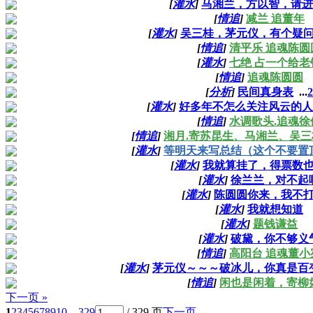
[
灌水
]
马湘兰，方以智，请进
[
情追
]
减兰 追董年
[
灌水
]
吴三桂，茅元仪，有个疑
[
情追
]
清平乐 追魂陈圆
[
灌水
]
七绝 占一个给老
[
情追
]
追魂陈圆圆
[
分析
]
民间真身表
...
2
[
灌水
]
好多年不怎么关注风云的人
[
情追
]
水调歌头.追魂徐
[
情追
]
湘月.寄苏昆生、马湘兰、吴
[
灌水
]
等明天来写总结（这个不要置
[
灌水
]
我就算挂了，得票数
[
灌水
]
徐兰兰，对不起
[
灌水
]
陈圆圆你来，我不
[
灌水
]
我就想知道
[
灌水
]
题钱谦益
[
灌水
]
破黛，你不够义
[
情追
]
高阳台 追魂董小
[
灌水
]
茅元仪～～～破冰儿，你真是百
[
情追
]
闲也是闲着，寄柳
下一页 »
1
2
3
4
5
6
7
8
9
10
... 329
/ 329 页
下一页