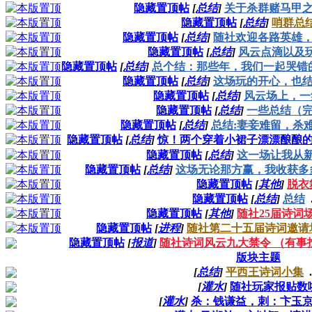
隐藏置顶帖
[
总结
]
关于杀群赌马甲
隐藏置顶帖
[
总结
]
哨群总
隐藏置顶帖
[
总结
]
随社欢迎各路英雄
隐藏置顶帖
[
总结
]
风云点滴以及
隐藏置顶帖
[
总结
]
总个结：那些年，我们一起哭错
隐藏置顶帖
[
总结
]
这场玩的开心，也
隐藏置顶帖
[
总结
]
风云场上，一
隐藏置顶帖
[
总结
]
一些总结（
隐藏置顶帖
[
总结
]
总结:妻妾难留，杀难
隐藏置顶帖
[
总结
]
惊！两个穿着小裙子漂漂酿酿
隐藏置顶帖
[
总结
]
这一场让我从
隐藏置顶帖
[
总结
]
这场无论那方赢，我收获多
隐藏置顶帖
[
其他
]
脱衣
隐藏置顶帖
[
总结
]
总结
.
隐藏置顶帖
[
其他
]
随社25届诗词
隐藏置顶帖
[
进程
]
随社第二十五届诗词邀请
隐藏置顶帖
[
报道
]
随社诗词风云九大禁令 （有事找管理
版块主题
[
总结
]
平西王诗词小集
.
[
灌水
]
随社玩家报贴数
[
灌水
]
杀：钱谦益，刺：卞玉