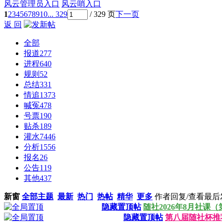
风云管理员入口
风云哨入口
1
2
3
4
5
6
7
8
9
10
... 329
/ 329 页
下一页
返 回
全部
报道
277
进程
640
规则
52
总结
331
情追
1373
喊冤
478
号票
190
贴杀
189
灌水
7446
分析
1556
报名
26
公告
119
其他
437
新窗
全部主题
最新
热门
热帖
精华
更多
作者
回复/查看
最后
隐藏置顶帖
随社2026年8月社课（
隐藏置顶帖
第八届随社杯推