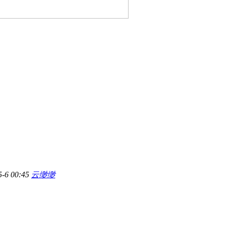
5-6 00:45
云缈缈