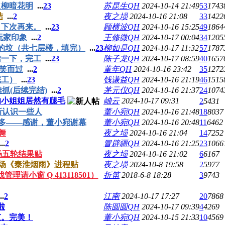
之柳暗花明
...
2
3
苏昆生QH
2024-10-14 21:49
53
1743
结
...
2
夜之埙
2024-10-16 21:08
33
1422
，下次再来。
...
2
3
顾横波QH
2024-10-16 15:25
49
1864
玩家印象
...
2
王修微QH
2024-10-17 00:04
34
1205
的坟（共七层楼，填完）
...
2
3
柳如是QH
2024-10-17 11:32
57
1787
结一下，完工
...
2
3
陈子龙QH
2024-10-17 08:59
40
1657
笑而过
...
2
董年QH
2024-10-16 23:42
35
1272
完工）
...
2
3
钱谦益QH
2024-10-16 21:19
46
1515
抓(后续完结)
...
2
茅元仪QH
2024-10-16 21:37
24
1074
的小姐姐居然有腿毛
岫云
2024-10-17 09:31
2
5431
新认识一些人
董小宛QH
2024-10-16 21:48
18
8037
多——感谢，董小宛谢幕
董小宛QH
2024-10-16 20:48
11
6462
舞
夜之埙
2024-10-16 21:04
14
7252
..
2
冒辟疆QH
2024-10-16 21:25
23
1066
场五轮结果贴
夜之埙
2024-10-16 21:02
6
6167
场《秦淮烟雨》进程贴
夜之埙
2024-10-8 19:58
2
5977
请小窗 Q 413118501）
折笛
2018-6-8 18:28
3
9743
..
2
江南
2024-10-17 17:27
20
7868
啦
陈圆圆QH
2024-10-17 09:39
4
4269
京。完美！
董小宛QH
2024-10-15 21:33
10
4569