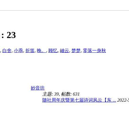
:
23
,
白舍
,
小乖
,
折笛
,
晚。
,
顾忆
,
岫云
,
楚楚
,
零落一身秋
妙音坊
主题: 39
,
帖数: 631
随社周年庆暨第七届诗词风云【东 ...
2022-