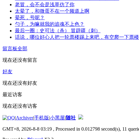
老冒，会不会是浅草仿了你
太晕了，和微蛋不在一个频道上啊
晕死，号呢？
勺子，为嘛就我的追魂不上色？
最后一圈：史可法（杀） 冒辟疆（刺）
话说，哪位好心人把一轮票楼踢上来吧，有空爬一下票楼
留言板
全部
现在还没有留言
好友
现在还没有好友
最近访客
现在还没有访客
|
Archiver
|
手机版
|
小黑屋
|
随社
GMT+8, 2026-8-8 03:19
, Processed in 0.012798 second(s), 11 querie