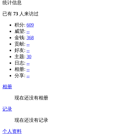
统计信息
已有
73
人来访过
积分:
609
威望:
--
金钱:
368
贡献:
--
好友:
--
主题:
30
日志:
--
相册:
--
分享:
--
相册
现在还没有相册
记录
现在还没有记录
个人资料