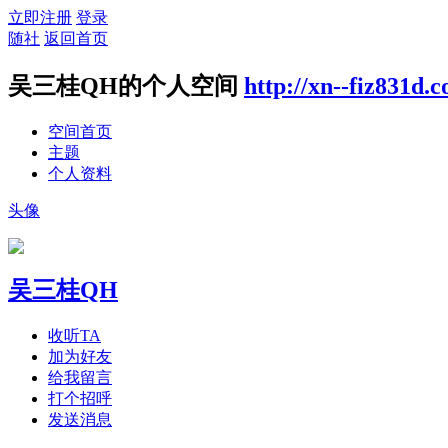
立即注册
登录
随社
返回首页
吴三桂QH的个人空间
http://xn--fiz831d.
空间首页
主题
个人资料
头像
吴三桂QH
收听TA
加为好友
给我留言
打个招呼
发送消息