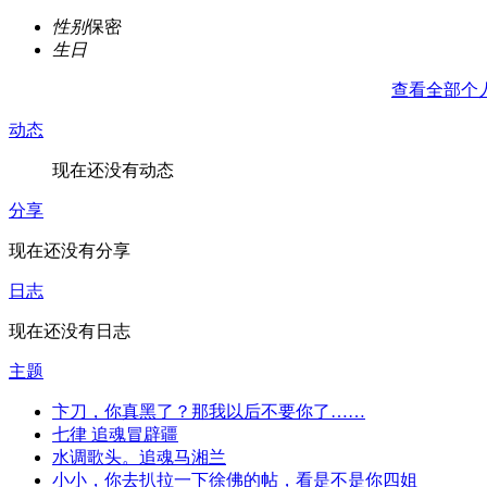
性别
保密
生日
查看全部个
动态
现在还没有动态
分享
现在还没有分享
日志
现在还没有日志
主题
卞刀，你真黑了？那我以后不要你了……
七律 追魂冒辟疆
水调歌头。追魂马湘兰
小小，你去扒拉一下徐佛的帖，看是不是你四姐