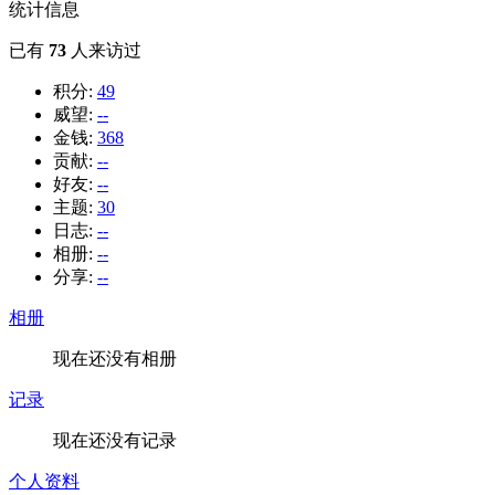
统计信息
已有
73
人来访过
积分:
49
威望:
--
金钱:
368
贡献:
--
好友:
--
主题:
30
日志:
--
相册:
--
分享:
--
相册
现在还没有相册
记录
现在还没有记录
个人资料