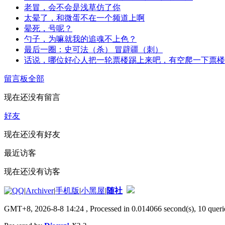
老冒，会不会是浅草仿了你
太晕了，和微蛋不在一个频道上啊
晕死，号呢？
勺子，为嘛就我的追魂不上色？
最后一圈：史可法（杀） 冒辟疆（刺）
话说，哪位好心人把一轮票楼踢上来吧，有空爬一下票楼
留言板
全部
现在还没有留言
好友
现在还没有好友
最近访客
现在还没有访客
|
Archiver
|
手机版
|
小黑屋
|
随社
GMT+8, 2026-8-8 14:24
, Processed in 0.014066 second(s), 10 querie