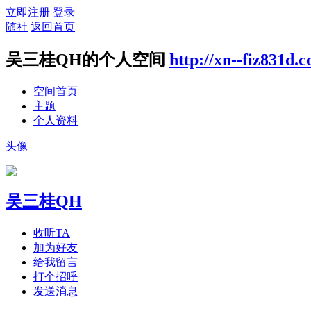
立即注册
登录
随社
返回首页
吴三桂QH的个人空间
http://xn--fiz831d.
空间首页
主题
个人资料
头像
吴三桂QH
收听TA
加为好友
给我留言
打个招呼
发送消息