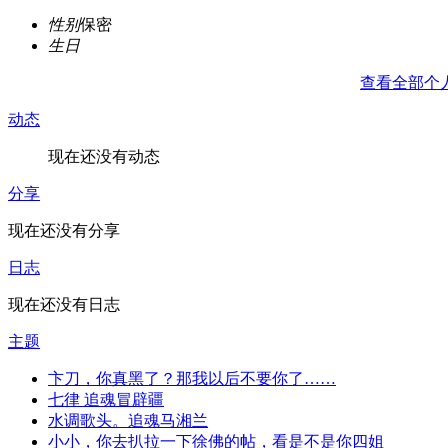
性别
保密
生日
查看全部个
动态
现在还没有动态
分享
现在还没有分享
日志
现在还没有日志
主题
卞刀，你真黑了？那我以后不要你了……
七律 追魂冒辟疆
水调歌头。追魂马湘兰
小小，你去扒拉一下徐佛的帖，看是不是你四姐