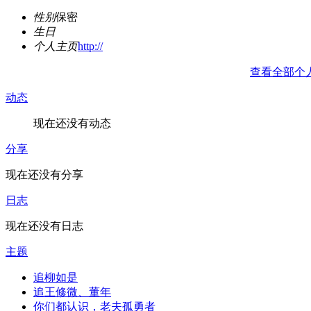
性别
保密
生日
个人主页
http://
查看全部个
动态
现在还没有动态
分享
现在还没有分享
日志
现在还没有日志
主题
追柳如是
追王修微、董年
你们都认识，老夫孤勇者