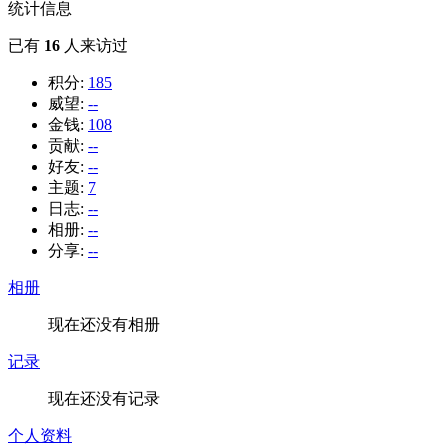
统计信息
已有
16
人来访过
积分:
185
威望:
--
金钱:
108
贡献:
--
好友:
--
主题:
7
日志:
--
相册:
--
分享:
--
相册
现在还没有相册
记录
现在还没有记录
个人资料