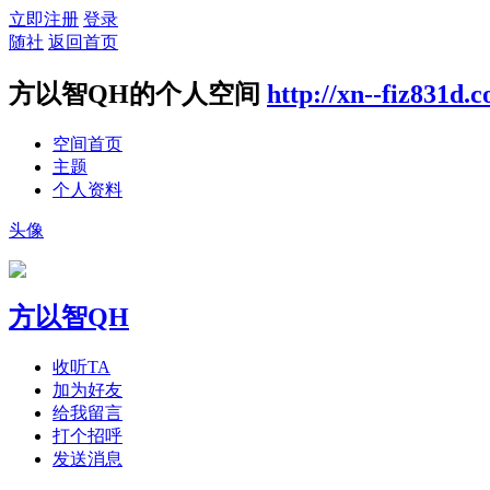
立即注册
登录
随社
返回首页
方以智QH的个人空间
http://xn--fiz831d.
空间首页
主题
个人资料
头像
方以智QH
收听TA
加为好友
给我留言
打个招呼
发送消息