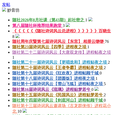
发帖
妙音坊
随社2026年8月社课（第43期）起社
密之
1
第八届随社杯推荐结果
跑堂
3
《《《《《《随社诗词风云总进程》》》》》》
百晓生
8
随社周年庆暨第七届诗词风云【东宫】 相册
云缈缈
76
随社第23届诗词风云【四季】进程
夜之埙
1
随社第二十二届诗词风云【大唐双龙传】进程帖
夜之埙
1
随社第二十一届诗词风云【更唱迭和】进程贴
夜之埙
2
随社第二十届诗词风云【王者争霸】进程帖
夜之埙
2
随社第十九届诗词风云《狂欢夜》进程帖
顾千城
0
随社第十八届诗词风云【团圆饭】进程
夜之埙
1
随社第十七届诗词风云【雪山飞狐】进程帖
夜之埙
5
随社第16届诗词风云《琉璃》进程贴
梦若兮
0
随社第十五届诗词风云《民国风云》进程贴
梦若兮
2
随社第十四届诗词风云【剑底河山】进程帖
顾千城
0
随社第十三届诗词风云邀请场《古龙群侠传》进程
花小
北
10