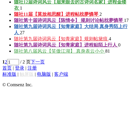
随社12届诗词风云【眉来眼去的古诗词名家】进程
金缕
衣
1
随社11届【莫放相思醒】进程帖
枕夢憐琴
2
随社第十届诗词风云【陈情令】 规则讨论帖
枕夢憐琴
17
随社第九届诗词风云【知青家庭】大结局 真身秀
陌上行
人
27
随社第九届诗词风云【知青家庭】规则帖
黛痕
4
随社第九届诗词风云【知青家庭】进程贴
陌上行人
0
随社第八届风云【笑傲江湖】 真身表
云小小
81
1
2
/ 2 页
下一页
首页
|
登录
|
注册
标准版
|
触屏版
|
电脑版
|
客户端
© Comsenz Inc.