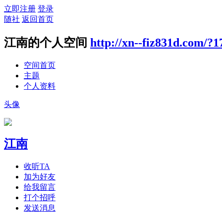
立即注册
登录
随社
返回首页
江南的个人空间
http://xn--fiz831d.com/?1
空间首页
主题
个人资料
头像
江南
收听TA
加为好友
给我留言
打个招呼
发送消息