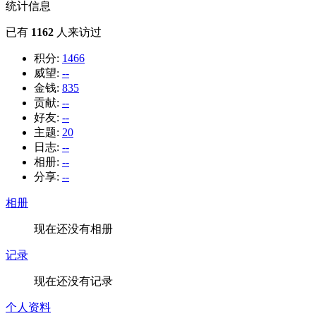
统计信息
已有
1162
人来访过
积分:
1466
威望:
--
金钱:
835
贡献:
--
好友:
--
主题:
20
日志:
--
相册:
--
分享:
--
相册
现在还没有相册
记录
现在还没有记录
个人资料