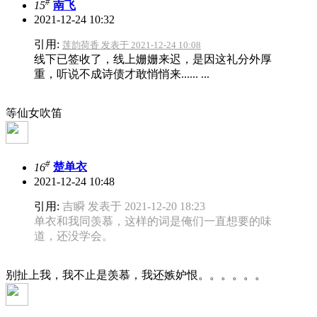
#
15
南飞
2021-12-24 10:32
引用:
莲韵荷香 发表于 2021-12-24 10:08
线下已签收了，线上姗姗来迟，是因这礼分外厚
重，听说不成诗债才敢悄悄来...... ...
等仙女吹笛
#
16
楚单衣
2021-12-24 10:48
引用:
吉瞬 发表于 2021-12-20 18:23
单衣和我同羡慕，这样的词是俺们一直想要的味
道，还没学会。
别扯上我，我不止是羡慕，我还嫉妒恨。。。。。。