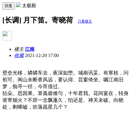
太极殿
回复
[长调] 月下笛。寄晓荷
只看楼主
楼主
江南
收藏
2021-12-20 17:00
壁垒光移，辚辚车去，夜深如堕。城南讯妥。有寒枝，问
初可。闽山未断香风远，要认得、芸窗倚坐。嘱江南旧
梦，痴寻一径，今宵借过。
拈朵。思因果。算孤僻难匀，十年君我。花间宴在，转身
谁寄烟火？不辞一念飘蓬久，怕还是、禅关未破。向晓
处，剩唏嘘，吹落疏星几个？