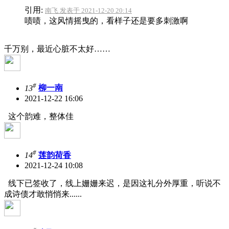
引用:
南飞 发表于 2021-12-20 20:14
啧啧，这风情摇曳的，看样子还是要多刺激啊
千万别，最近心脏不太好……
#
13
柳一南
2021-12-22 16:06
这个韵难，整体佳
#
14
莲韵荷香
2021-12-24 10:08
线下已签收了，线上姗姗来迟，是因这礼分外厚重，听说不
成诗债才敢悄悄来......