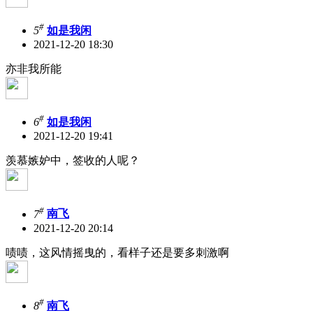
#
5
如是我闲
2021-12-20 18:30
亦非我所能
#
6
如是我闲
2021-12-20 19:41
羡慕嫉妒中，签收的人呢？
#
7
南飞
2021-12-20 20:14
啧啧，这风情摇曳的，看样子还是要多刺激啊
#
8
南飞