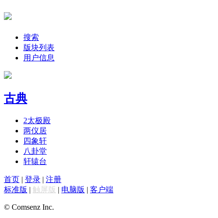
搜索
版块列表
用户信息
古典
2
太极殿
两仪居
四象轩
八卦堂
轩辕台
首页
|
登录
|
注册
标准版
|
触屏版
|
电脑版
|
客户端
© Comsenz Inc.