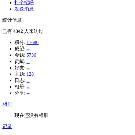
打个招呼
发送消息
统计信息
已有
4342
人来访过
积分:
11680
威望:
--
金钱:
5736
贡献:
--
好友:
--
主题:
128
日志:
--
相册:
--
分享:
--
相册
现在还没有相册
记录