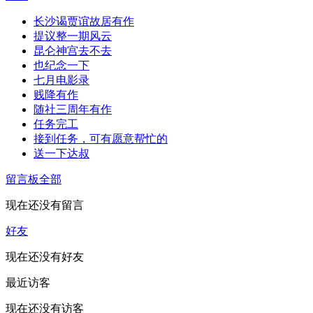
长沙谒贾谊故居有作
提议整一期风云
昆仑神宫去不去
也纪念一下
七月电影录
贱降有作
随社三周年有作
任务完工
接到任务，可有愿意帮忙的
送一下达叔
留言板
全部
现在还没有留言
好友
现在还没有好友
最近访客
现在还没有访客