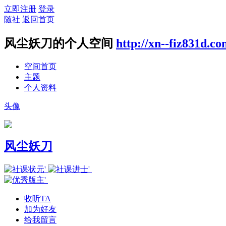
立即注册
登录
随社
返回首页
风尘妖刀的个人空间
http://xn--fiz831d.c
空间首页
主题
个人资料
头像
风尘妖刀
收听TA
加为好友
给我留言