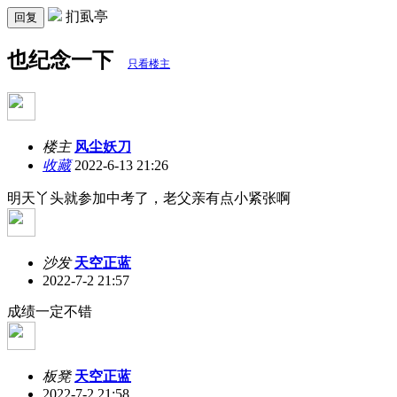
扪虱亭
回复
也纪念一下
只看楼主
楼主
风尘妖刀
收藏
2022-6-13 21:26
明天丫头就参加中考了，老父亲有点小紧张啊
沙发
天空正蓝
2022-7-2 21:57
成绩一定不错
板凳
天空正蓝
2022-7-2 21:58