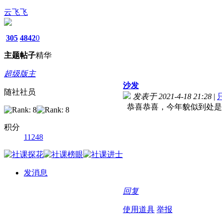
云飞飞
305
4842
0
主题
帖子
精华
超级版主
沙发
随社社员
发表于 2021-4-18 21:28
|
恭喜恭喜，今年貌似到处是
积分
11248
发消息
回复
使用道具
举报