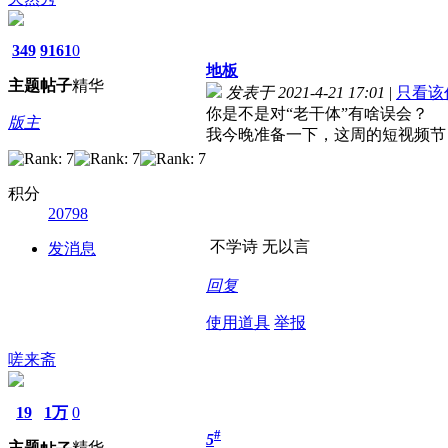
349
9161
0
地板
主题
帖子
精华
发表于 2021-4-21 17:01
|
只看该
你是不是对“老干体”有啥误会？
版主
我今晚准备一下，这周的短视频节目
积分
20798
不学诗 无以言
发消息
回复
使用道具
举报
嗟来斋
19
1万
0
#
5
主题
精华