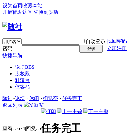
设为首页
收藏本站
开启辅助访问
切换到宽版
找回密码
自动登录
密码
立即注册
登录
快捷导航
论坛
BBS
太极殿
轩辕台
侠客岛
随社
»
论坛
›
休闲
›
扪虱亭
›
任务完工
返回列表
任务完工
查看:
3674
|
回复:
5