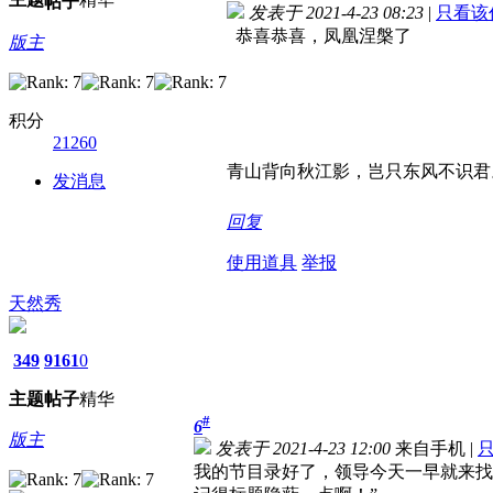
帖子
发表于 2021-4-23 08:23
|
只看该
恭喜恭喜，凤凰涅槃了
版主
积分
21260
青山背向秋江影，岂只东风不识君
发消息
回复
使用道具
举报
天然秀
349
9161
0
主题
帖子
精华
#
6
版主
发表于 2021-4-23 12:00
来自手机
|
我的节目录好了，领导今天一早就来找