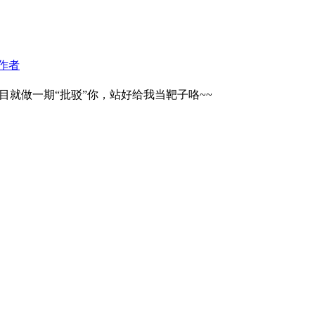
作者
就做一期“批驳”你，站好给我当靶子咯~~