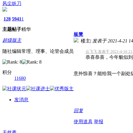
风尘妖刀
128
5941
1
主题
帖子
精华
板凳
超级版主
楼主
|
发表于 2021-4-21 14
随社编辑常理、理事、论管会成员
云飞飞 发表于 2021-4-18 21
恭喜恭喜，今年貌似到
积分
意外惊喜？能给我一个副处
11680
发消息
回复
使用道具
举报
天然秀