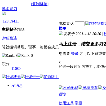
[复制链接]
风尘妖刀
128
5941
1
电梯直达
楼主
主题
帖子
精华
发表于 2021-4-18 20:20
|
超级版主
马上注册，结交更多好
随社编辑常理、理事、论管会成员
您需要
登录
才可以下载或查
x
积分
经过一段时间的努力，本傅已
11680
发消息
收藏
推荐
回复
使用道具
举报