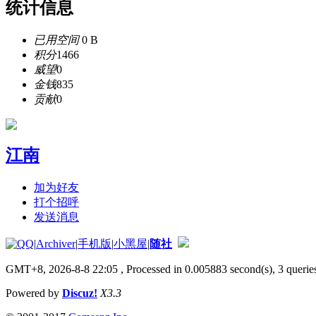
统计信息
已用空间
0 B
积分
1466
威望
0
金钱
835
贡献
0
江南
加为好友
打个招呼
发送消息
|
Archiver
|
手机版
|
小黑屋
|
随社
GMT+8, 2026-8-8 22:05
, Processed in 0.005883 second(s), 3 queries
Powered by
Discuz!
X3.3