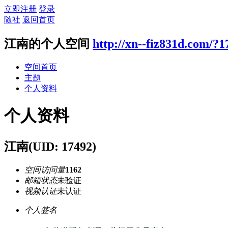
立即注册
登录
随社
返回首页
江南的个人空间
http://xn--fiz831d.com/?1
空间首页
主题
个人资料
个人资料
江南
(UID: 17492)
空间访问量
1162
邮箱状态
未验证
视频认证
未认证
个人签名