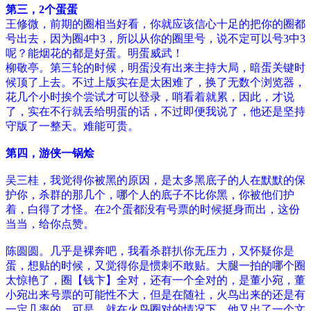
第三，2个蛋蛋
王修微，前期的圈相当好看，你就应该信心十足的把你的圈都
号出去，因为圈4中3，所以从你的圈里号，说不定可以号3中3
呢？能烟花的都是好蛋。明蛋威武！
柳敬亭。第三轮的时候，明蛋没有出来主持大局，暗蛋关键时
候顶了上去。不过上版实在是太困难了，换了无数个浏览器，
花几个小时挨个尝试才可以登录，哨看着就累，因此，才说
了，实在不行就丢给明蛋的话，不过即便我说了，他还是坚持
守版了一整天。难能可贵。
第四，游侠一锅烩
吴三桂，我觉得你被黑的原因，是太多黑底子的人在默默的保
护你，杀群的那几个，哪个人的底子不比你黑，你被他们护
着，白得了才怪。在2个蛋都没有号票的时候挺身而出，这份
当当，给你点赞。
陈圆圆。几乎是裸奔吧，我看杀群扒你无压力，又怀疑你是
蛋，想贴的时候，又觉得你是惯刺不敢贴。大腿一拍的哪个圈
太惊艳了，圈【钱卞】全对，还有一个全对的，是董小宛，董
小宛出来号票的可能性不大，但是在随社，火鸟出来的还是有
一定几率的，可是，就在火鸟圈对的情况下，他又出了一个文