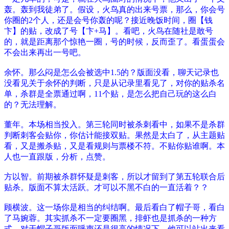
轰。轰到我徒弟了。假设，火鸟真的出来号票，那么，你会号
你圈的2个人，还是会号你轰的呢？接近晚饭时间，圈【钱
卞】的贴，改成了号【卞+马】。看吧，火鸟在随社是敢号
的，就是距离那个惊艳一圈，号的时候，反而歪了。看蛋蛋会
不会出来再出一号吧。
余怀。那么闷是怎么会被选中1.5的？版面没看，聊天记录也
没看见关于余怀的判断，只是从记录里看见了，对你的贴杀名
单，杀群是全票通过啊，11个贴，是怎么把自己玩的这么白
的？无法理解。
董年。本场相当投入。第三轮同时被杀刺看中，如果不是杀群
判断刺客会贴你，你估计能接双贴。果然是太白了，从主题贴
看，又是搬杀贴，又是看规则与票楼不符。不贴你贴谁啊。本
人也一直跟版，分析，点赞。
方以智。前期被杀群怀疑是刺客，所以才留到了第五轮联合后
贴杀。版面不算太活跃。才可以不黑不白的一直活着？？
顾横波。这一场你是相当的纠结啊。最后看白了帽子哥，看白
了马婉蓉。其实抓杀不一定要圈黑，排虾也是抓杀的一种方
式。对于帽子哥版面呼声还是很高的情况下，他可以站出来看