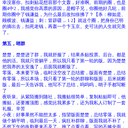
幸没塞你。扣刺贴花想容那个文轰，好准啊。前期的圈，也是
圈4中2，我感觉你高票的原因，是帽子兄，你圈他好几轮，前
期你圈中了钱谦益，为什么最后改扣徐拂了？【杀：柳如是、
顾横波、钱谦益；刺：冒辟疆 ... 1 2】就这个圈，把身份已明
的摘出去，扣死老钱，再轰一个卞玉京。史可法的人生就完美
了。
第五，哨群
楚楚，楚楚进了群，我就舒服了，结果杀贴投票。后台。都是
他的活。我就只管躺平，所以我只看了第一轮的版。因为楚楚
把我养的太安逸了，后面我就断版了。
零落。本来要下场，临时没空改了总结蜜，版面有楚楚，总结
有零落，所以本场，我只看了第一轮的群聊和版面，后米就断
版，最后一天告诉我，他写不了总结，呜呜呜，哨子手都写断
了
夜听泉。从紫陌搬到随社，我搬贴很简单，复制粘贴即可，他
搬贴，还要搬顶图，感觉比我累多了，还为我私人订制了一套
礼服。辛苦
小夜：好事果然不能想太多，指望版面楚楚，总结零落，我就
做个躺平哨，临到最后一天，疯狂补群聊，版面我就不补了，
不然下午的执勤要来不及了。挑了点重点看。写的不够全面，