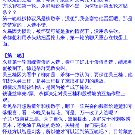
方以智在第一轮。杀群就说看着不黑，为何留到第五轮才贴
杀？？
第一轮就扒掉驭风是柳敬亭，没想到我会塞给他蛋蛋吧。那是
楚楚塞的，人选不错。
火鸟因为惯刺，被怀疑可能是蛋的情况下，没用杀头砍。
杀群想利用杀头贴把蛋挖出来，第一轮的聊天重点在找蛋上
面。
【第二轮】
杀群第一轮围绕着蛋的人选，看中了好几个蛋蛋备选，结果明
蛋被刺了。惊起杀群无数尖叫。
吴三桂因为看中了柳如是，杀群一致认为，要保住吴三桂，他
们想保吴三桂，是吴三桂提了黛痕和提刀的缘故。
顾横坡后期被纠结，是因为被当成了掩体。
钱谦益率先2票。杀群决定对吴三桂和股横坡的互掐作壁上
观。
看见杀群想贴童年和柳敬亭，哨子一阵兴奋的截图给楚楚和零
落报喜，看，今晚又有烟花。可是。万一改了人选呢？
子龙+钱谦益三票。为了自保，黛痕提出，杀群先干掉刺客捞
资本，还免除了乌龙的危险。关键是，你们要找准！
怀疑方以智是刺客，所以他才可以活到第五轮吧？。目前藏的