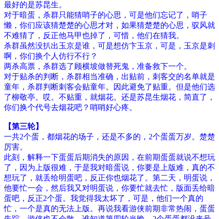
最好的是苏昆生。
对于暗蛋，杀群只能猜哨子的心思，可是他们忘记了，哨子
懒，你们应该猜楚楚的心思才对，如果猜楚楚的心思，驭风就
不难猜了，反正他马甲也掉了，可惜，他们在猜我。
杀群虽然没扒出玉京是谁，可是想仿卞玉京，可是，玉京是刺
啊，你们换个人仿行不行？
两杀高票，杀群选了顾横坡做替死鬼，准备救下一个。
对于贴杀的判断，杀群相当准确，出贴前，刺客交的名单就是
童年，杀群判断刺客会贴童年。因此避免了贴重。但是他们选
了柳敬亭。哎。不贴重，就烟花。还是苏昆生烟花，简直了，
你们换个代号去烟花吧？哨哨好心疼。
【第三轮】
一共2个蛋，都烟花的场子，还是不多的，2个蛋蛋万岁。楚楚
厉害。
此刻，解释一下蛋蛋后期消失的原因，在前期蛋蛋就说不想玩
了，因为上版很难，于是我对暗蛋说，你要是上版难，真的不
想玩了，就丢给明蛋吧，反正你也烟花了。第二天，明蛋说，
他要忙一会，然后我又对明蛋说，你要忙就去忙，版面丢给暗
蛋吧，反正2个蛋。我觉得我太坏了，可是，他们一个真的
忙，一个是真的无法上版。再说我看游侠前期非常热闹，蛋蛋
失踪，游侠也不会散。谁知道第四轮当晚，2个蛋蛋都没来号