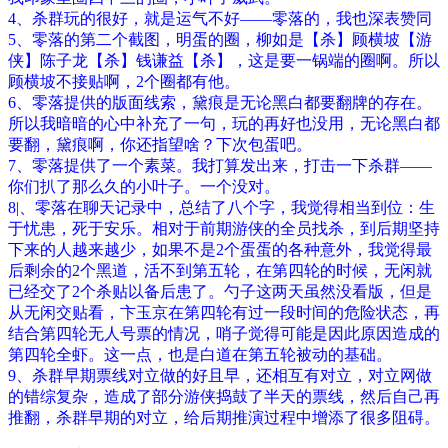
4、杀群玩的很好，就是运气不好——零落的，我也深表赞同
5、零落的第二个截图，明蛋的圈，柳如是【杀】顾横坡【游
侠】陈子龙【杀】钱谦益【杀】，这是要一锅端的圈啊。所以
顾横坡不接贴啊，2个圈都有他。
6、零落提供的版面线索，黛痕是无论黑白都要翻牌的存在。
所以我暗暗的心中补充了一句，玩的再好也没用，无论黑白都
要翻，黛痕啊，你还指望啥？下次包蛋吧。
7、零落提供了一个素菜。我打算发出来，打击一下杀群——
你们扒了那么久的小叶子。一个没对。
8|、零落在聊天记录中，总结了八个字，我觉得相当到位：生
于忧患，死于安乐。相对于前期游侠的全员找杀，到后期坚持
下来的人越来越少，如果不是2个蛋蛋的各种意外，我觉得最
后剩余的2个黑道，活不到第五轮，在第四轮的时候，无闲就
已经交了2个杀贴以备后患了。勺子这两天虽然没看版，但是
从无闲交贴看，卞玉京在第四轮有过一段时间的危险状态，再
结合第四轮无人号票的情况，哨子觉得可能是因此原因造成的
第四轮全虾。这一点，也是白道在第五轮被动的基础。
9、杀群早期票线对立做的好且早，还相互有对立，对立网做
的错综复杂，造成了部分游侠捣鼓了半天的票线，然后自己再
推翻，杀群早期的对立，给后期推演过程中增添了很多阻碍。