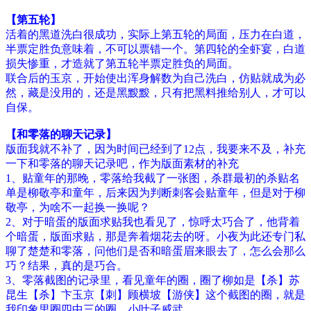
【第五轮】
活着的黑道洗白很成功，实际上第五轮的局面，压力在白道，
半票定胜负意味着，不可以票错一个。第四轮的全虾宴，白道
损失惨重，才造就了第五轮半票定胜负的局面。
联合后的玉京，开始使出浑身解数为自己洗白，仿贴就成为必
然，藏是没用的，还是黑黢黢，只有把黑料推给别人，才可以
自保。
【和零落的聊天记录】
版面我就不补了，因为时间已经到了12点，我要来不及，补充
一下和零落的聊天记录吧，作为版面素材的补充
1、贴童年的那晚，零落给我截了一张图，杀群最初的杀贴名
单是柳敬亭和童年，后来因为判断刺客会贴童年，但是对于柳
敬亭，为啥不一起换一换呢？
2、对于暗蛋的版面求贴我也看见了，惊呼太巧合了，他背着
个暗蛋，版面求贴，那是奔着烟花去的呀。小夜为此还专门私
聊了楚楚和零落，问他们是否和暗蛋眉来眼去了，怎么会那么
巧？结果，真的是巧合。
3、零落截图的记录里，看见童年的圈，圈了柳如是【杀】苏
昆生【杀】卞玉京【刺】顾横坡【游侠】这个截图的圈，就是
我印象里圈四中三的圈，小叶子威武。