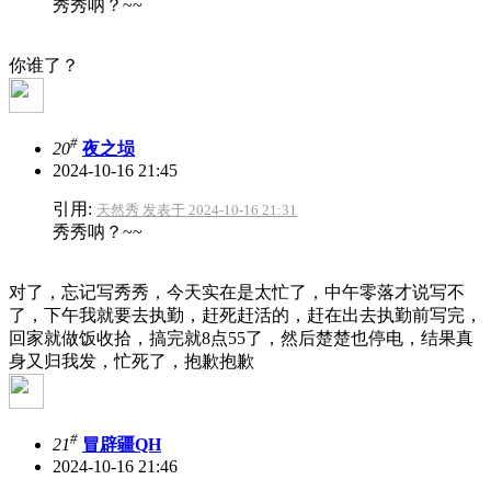
秀秀呐？~~
你谁了？
#
20
夜之埙
2024-10-16 21:45
引用:
天然秀 发表于 2024-10-16 21:31
秀秀呐？~~
对了，忘记写秀秀，今天实在是太忙了，中午零落才说写不
了，下午我就要去执勤，赶死赶活的，赶在出去执勤前写完，
回家就做饭收拾，搞完就8点55了，然后楚楚也停电，结果真
身又归我发，忙死了，抱歉抱歉
#
21
冒辟疆QH
2024-10-16 21:46