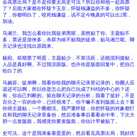
会高票出局？是不是你要太高史可法？所以你和他一起高票
了？后面大家都在怀疑卞玉京，怀疑钱谦益的不多，你怀疑
了，你都明白了，咬死钱谦益，说不定今晚真的可以出2黑，
加油。
马湘兰。我怎么看你比我徒弟黑呢，居然贴了你。主题贴不
多，票还是游侠多，杀群为啥不贴我的徒弟，贴马湘兰呢。聊
天记录也没找出原因来。
杨宛。前期票了明蛋，主题贴少，不算活跃，还能混到接贴，
人品是真好啊。不过我没跟版。也许你是版面回复中，把自己
给白了的
马婉容。徒弟啊，我看你给我的聊天记录里记录的，你圈人应
该还可以啊，所以你是怎么把自己玩成了纠结的中心的？还
有，你自己判断的。留在聊天记录的分析，我看了挺好，不是
百分之一百的命中，已经很准了。你干嘛不发到版面上去？看
你得主题贴，一个圈都没。我严重怀疑，你把怀疑的对象都打
在和我的聊天记录里备份，然后准备事后看看命中率，下次大
胆一点发版面，我感觉你要发版面，你估计早被贴了。
史可法。这个是我准备塞蛋蛋的，然后看见高票出局，我好庆