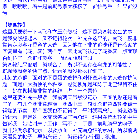
票，嘤嘤嘤。看来是前期号票太积极了，都怕号重，结果都没
号。
【第四轮】
这里我要说一下南飞和卞玉京敏感。这不是第四轮发生的事，
是我突然想起来，又不记得轮次，补充在这里的。南飞一度非
常肯定刺客花香容的人选，因为他在南非的追魂还是什么贴的
回复里有【花、容】两个字，因此南飞认定了花香容，版面联
合到位了。杀群和刺客，已经互相对了眼。
第四轮结果贴后，就联合了，所以不会存在乌龙的可能性了，
群聊我就翻的快了点。记录的就没那么仔细了。
此刻的杀群，面对的不是蛋的选择和对怀疑刺客的人选保护问
题，而是广大游侠的各种圈，感觉柳如是和陈子龙已经留不住
了，好在顾横坡非常的纠结，占了一个票位。
这里还要补充一段话，我前两天虽然没记录，画圈的贴还是看
了的，有几个圈非常精准。圈四中三，感觉杀群第四轮要被一
锅端的节奏。那个圈我也不记得了，平时我写总结，就会边看
边记录，但是这一次零落答应了写总结，结果在第五轮的中午
告诉我，她临时来了工作，写不了，于是，前期躺平的哨子，
就开始爬杀群记录，以及版面，补充写总结的素材。所以前两
天看见的帖子，早就忘记了。就记得有2个圈，很准。