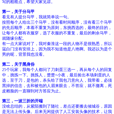
写的粗糙点，希望大家见谅。
第一，关于分马甲
看见有人提分马甲，我就简单说一句。
按照每个人给出三个马甲，没有看时间顺序，没有看三个马甲
的先后顺序，本着不重复为原则，东挑西选的，最终的目的，
让每个人都有衣服穿，选了衣服的不重复，最后的剩余马甲，
就随缘分配。
有一点大家说对了，我对秦淮这一段的人物不是很熟悉，所以
寇白门没有安排上，因为我不知道他是八艳啊。我还以为是个
男的呢，背景我也没看。
第二，关于黑身份
25个玩家，我每个人都问了刀刺蛋三选一，再从每个人的回复
中，挑拣一下。挑拣人，楚楚+小夜，最后捡出本场刺蛋的人
选，至于刀，是包的，杀头给了我包刀意向人，我带着，必须
黑掉的信念，去和被包的人眉来眼去，不答应，就不撤离，死
皮赖脸的一直聊到对方答应为止。
第三，一波三折的开端
没啥总结的，从紫陌搬到了随社，差点还要搬去倾城谷，原因
是无法上传头像。后来无闲提供了人工安装头像的技术，让我