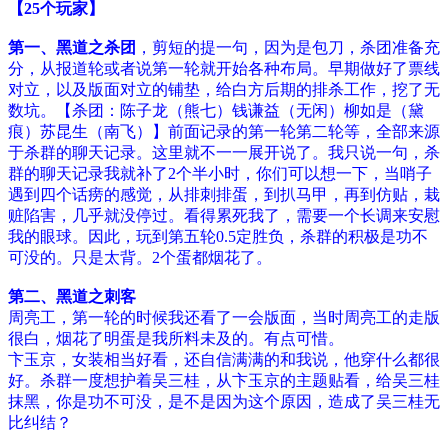
【25个玩家】
第一、黑道之杀团
，剪短的提一句，因为是包刀，杀团准备充
分，从报道轮或者说第一轮就开始各种布局。早期做好了票线
对立，以及版面对立的铺垫，给白方后期的排杀工作，挖了无
数坑。【杀团：陈子龙（熊七）钱谦益（无闲）柳如是（黛
痕）苏昆生（南飞）】前面记录的第一轮第二轮等，全部来源
于杀群的聊天记录。这里就不一一展开说了。我只说一句，杀
群的聊天记录我就补了2个半小时，你们可以想一下，当哨子
遇到四个话痨的感觉，从排刺排蛋，到扒马甲，再到仿贴，栽
赃陷害，几乎就没停过。看得累死我了，需要一个长调来安慰
我的眼球。因此，玩到第五轮0.5定胜负，杀群的积极是功不
可没的。只是太背。2个蛋都烟花了。
第二、黑道之刺客
周亮工，第一轮的时候我还看了一会版面，当时周亮工的走版
很白，烟花了明蛋是我所料未及的。有点可惜。
卞玉京，女装相当好看，还自信满满的和我说，他穿什么都很
好。杀群一度想护着吴三桂，从卞玉京的主题贴看，给吴三桂
抹黑，你是功不可没，是不是因为这个原因，造成了吴三桂无
比纠结？