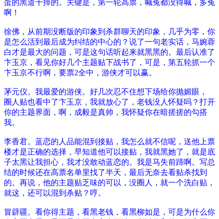
蛋的黑道干掉的。关键是，第一轮高票，喊冤都没得喊，多冤
啊！
徐佛，从前期没断版的印象到杀群聊天的印象，几乎为零，你
是怎么活到最后成为纠结的中心的？说了一句老实话，马婉蓉
白才是最大的问题，可是这句话听起来就黑黑的。最后认准了
卞玉京，看见你好几个主题贴下战书了，可是，第五轮抓一个
卞玉京不行啊，要票2全中，游侠才可以赢。
茅元仪。我最爱的游侠。好几次忍不住想下场给你抛媚眼，
圈人贴也看中了卞玉京，我就放心了，老钱没人怀疑吗？打开
你的主题界面，啊，成毅是真帅，我怀疑你在暗搓搓的勾搭
我。
李香君。蓝恋的人品能混到接贴，我怎么就不信呢，送他上票
楼才是正确的选择，早知道他可以接贴，我就黑她了，就是底
子太黑让我担心，我才没敢动蓝恋的。我是马失前蹄啊。写总
结的时候还在高票名单里找了半天，最后无奈去看贴杀找到
的。再说，他的主题贴乏味的可以，没圈人，就一个洗白贴，
就这，还可以混到杀贴？哼。
冒辟疆。看你得主题，看黑老钱，看黑柳如是，可是为什么你