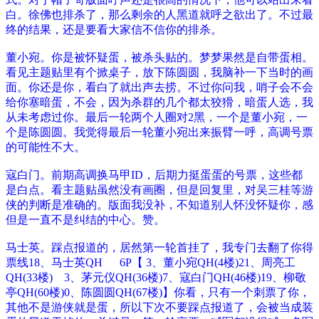
白。徐佛也排杀了，那么剩余的人黑道就呼之欲出了。不过最
终的结果，还是要看大家信不信你的排杀。
董小宛。你是被怀疑蛋，被杀头贴的。梦梦果然是自带蛋相。
看见主题贴里有个掀桌子，放下陈圆圆，我脑补一下当时的画
面。你还是你，看白了就出声去捞。不过你问我，哨子会不会
给你塞暗蛋，不会，因为杀群的几个都太狡猾，暗蛋人选，我
从未考虑过你。最后一轮两个人圈对2黑，一个是董小宛，一
个是陈圆圆。我觉得最后一轮董小宛出来振臂一呼，高调号票
的可能性不大。
寇白门。前期高调换马甲ID，后期力挺蛋蛋的号票，这些都
是白点。看主题贴虽然没有画圈，但是回复里，对吴三桂等游
侠的判断是准确的。版面我没补，不知道别人怀没怀疑你，感
但是一直不是纠结的中心。赞。
马士英。踩点报道的，居然第一轮首挂了，我专门去翻了你得
票线18、马士英QH
6P【 3、董小宛QH(4楼)21、周亮工
QH(33楼) 3、茅元仪QH(36楼)7、寇白门QH(46楼)19、柳敬
亭QH(60楼)0、陈圆圆QH(67楼)】你看，只有一个刺票了你，
其他不是游侠就是蛋，所以下次不要踩点报道了，会被当成装