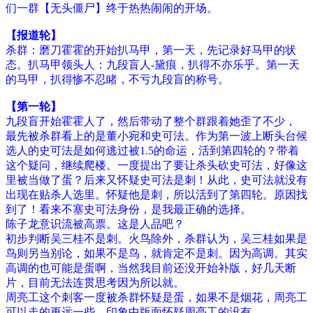
们一群【无头僵尸】终于热热闹闹的开场。
【报道轮】
杀群：磨刀霍霍的开始扒马甲，第一天，先记录好马甲的状
态。扒马甲领头人：九段盲人-黛痕，扒得不亦乐乎。第一天
的马甲，扒得惨不忍睹，不亏九段盲的称号。
【第一轮】
九段盲开始霍霍人了，然后带动了整个群跟着她歪了不少，
最先被杀群看上的是董小宛和史可法。作为第一波上断头台候
选人的史可法是如何逃过被1.5的命运，活到第四轮的？带着
这个疑问，继续爬楼。一度提出了要让杀头砍史可法，好像这
里被当做了蛋？后来又怀疑史可法是刺！从此，史可法就没有
出现在贴杀人选里。怀疑他是刺，所以活到了第四轮。原因找
到了！看来不塞史可法身份，是我最正确的选择。
陈子龙意识流被高票。这是人品吧？
初步判断吴三桂不是刺。火鸟除外，杀群认为，吴三桂如果是
鸟则另当别论，如果不是鸟，就肯定不是刺。因为高调。其实
高调的也可能是蛋啊，当然我目前还没开始补版，好几天断
片，目前无法连贯思考因为所以就。
周亮工这个刺客一度被杀群怀疑是蛋，如果不是烟花，周亮工
可以走的更远一些，印象中版面怀疑周亮工的没有。