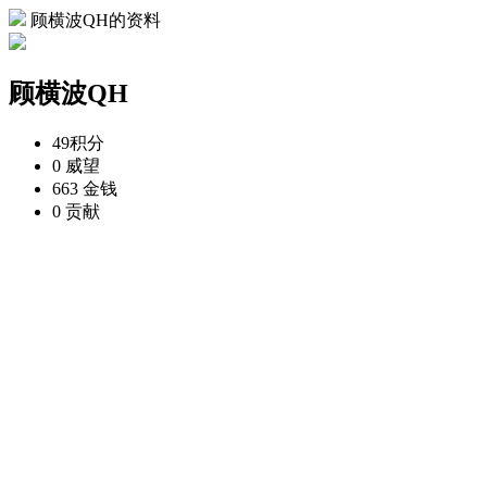
顾横波QH的资料
顾横波QH
49
积分
0
威望
663
金钱
0
贡献