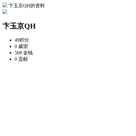
卞玉京QH的资料
卞玉京QH
49
积分
0
威望
508
金钱
0
贡献