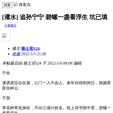
侠客岛
回复
[灌水] 追孙宁宁 碧螺一盏看浮生 坑已填
只看楼主
楼主
骆士宾S24
收藏
2022-5-5 21:28
本帖最后由 骆士宾S24 于 2022-5-6 08:08 编辑
于你
潇洒原应自在身，公门一入不由人。来年待得闲闲日，我摘星
星你种云。
于我
养花种草觉身轻，不向江湖计姓名。枕上诗书雨中景，碧螺一