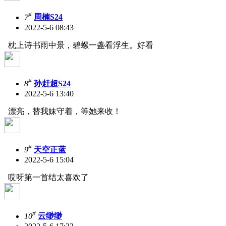
#
7
周楠S24
2022-5-6 08:43
枕上诗书雨中景，碧螺一盏看浮生。
好看
#
8
孙赶超S24
2022-5-6 13:40
漂亮，替我妹守着，等她来收！
#
9
天空正蓝
2022-5-6 15:04
哎呀第一首结太喜欢了
#
10
云缈缈