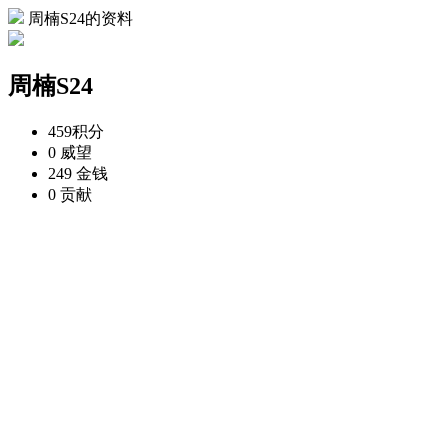
周楠S24的资料
周楠S24
459
积分
0
威望
249
金钱
0
贡献