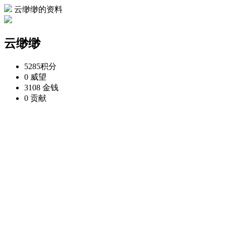
云缈缈的资料
云缈缈
5285
积分
0
威望
3108
金钱
0
贡献