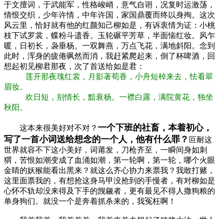
于文擅词，于武能军，性格峻峭，意气自诩，况复时运激荡，
情恨交织，少年许情，中年许国，家国鼎覆而终以身殉。这次
风云里，恰好就有他的红颜知己柳如是，有诉衷情为证：小桃
枝下试罗裳，蝶粉斗遗香。玉轮碾平芳草，半面恼红妆。风乍
暖，日初长，袅垂杨。一双舞燕，万点飞花，满地斜阳。念到
此时，浑身的疲倦飒然而消，我赶紧爬起来，倒了杯啤酒，回
想起初见柳君那夜，次了首送给如是君：
莲开那夜瑰红裳，月影著荀香，小舟短棹来去，怯看翠
眉妆。
欢日短，别情长，黯衰杨。一襟白露，满院黄花，独坐
秋阳。
一个下班的社畜，本着初心，
这本来很美好对不对？
写了一首小词送给想念的一个人，他有什么罪？
叵耐这
世界就容不下这小美好，词莆发，刀枪齐至，一瞬间身如刺
猬，苦恨如潮变成了血涌如潮，第一轮啊，第一轮，哪个火眼
金睛的妖猴能看出黑来？就这么齐心协力来票我？我敢打赌，
这里面票我的，有想抢这身马甲没抢到的手慢者，有对柳如是
心怀不轨却没来得及下手的觊觎者，更有最见不得人撒狗粮的
单身狗们。就没一个是奔着抓杀来的，我冤枉啊！