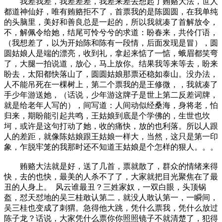
我差我差，我差差差，我差来差去想起了贿赂大法，世人
都道神仙好，唯有贿赂拒不了，首票我的是陈圆圆，在我单纯
的头脑里，美好和善良总是一起的，所以我就凑了首解放令，
不，解佩令给她，结尾可怜兮兮的求道：盼春来，共伶仃语，
（我想差了，以为开始陈和陈有一段情，后面发现是冒），圆
圆姑娘人是端的漂亮，收到礼，拿起来惦了一惦，蛾眉都笑弯
了，大腿一拍说道，放心，马上放你。结果我等来等去，盼来
盼去，太阳都快落山了，圆圆姑娘那票还稳如泰山。没办法，
人不能吊死在一棵树上，第二个票我的是王修微，，我就凑了
手少年游送她，（话说，少年游这牌子是世上第二反差词牌，
就是给老年人写的），间写道：人间动似经桑海，身将老，怕
归来，期盼能引起共鸣，王姑娘到底是个学佛的，生世也坎
坷，或许是这句打动了她，收的痛快，放的也利落。所以人跟
人的差距，就像陈姑娘跟王姑娘一样大，当然，这只是第一印
象，乍脱牢笼的我那时还不知道王姑娘是个怎样的狠人。。。
贿赂大法就是好，送了几首，票就散了，群众的情绪来得
快，去的也快，最美的人杀不了了，大家就把目光聚焦在了最
丑的人身上。 风云谁最丑？三姓家奴，一双白眼，头顶锅
盔，怼天怼地的吴三桂敢认第二，就没人敢认第一，一瞬间，
吴三桂也变成了刺猬。急得他大跳，凭什么票我，凭什么放过
陈子龙？话说，大家凭什么票你你照照镜子不就清楚了，犯得