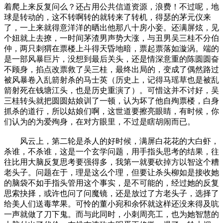
着爬上来反复问么？还占用公共信道资源，浪费！不过呢，地
球是转动的，这不转啊转的就转来了转机，得瑟的茅元仪来
了，一上来就得意洋洋的晒出他那八十房小妾。还满屏炫，见
个妞就上去撩，一时间茅渣男声势大涨，与丑男吴三桂不分伯
仲，两只刺猬在票楼上斗得天昏地暗，票起票落如漩涡。端的
是一部风暴巨片，没想到最后关头，还是情深意重的陈圆圆奋
不顾身，掐点改票救了吴三桂，最终出局的，变成了偶然路过
被风暴卷入乱箭射杀的马士英（历史上，记得马瑶草也是被乱
箭射死在钱塘江头，也是历史重演了）。可惜这并不讨好，吴
三桂转头就把圆圆姑娘训了一顿，认为坏了他自殉票楼，白身
抓杀的道行，所以姑娘们啊，这世道要擦亮眼睛，有时候，你
们认为的为爱殉身，在对方眼里，不过是瞎胡闹而已。
风云上，第二轮是杀人的好时候，满屏白花花的大白虾，
杀谁，不杀谁，这是一个玄学问题，用手指头思考的结果，往
往比用大脑反复思考要强得多，我第一就要砍掉方以智这个糟
老头子。问题在于，理是这么个理，但要让杀头柳如是接收她
的脑袋不如手指头管用这个事实，是不可能的，经过她的反复
思索抉择，或许也问了问魔镜，还是放过了方老头子，选择了
给美人们送毒苹果。可怜的董小宛和余怀就这样还没来得及吭
一声就做了刀下鬼。而与此同时，小刺周亮工，也为她智慧的