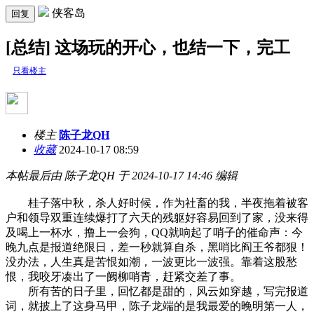
侠客岛
回复
[总结] 这场玩的开心，也结一下，完工
只看楼主
楼主
陈子龙QH
收藏
2024-10-17 08:59
本帖最后由 陈子龙QH 于 2024-10-17 14:46 编辑
桂子落中秋，杀人好时候，作为社畜的我，半夜拖着被客
户和领导双重连续爆打了六天的残躯好容易回到了家，没来得
及喝上一杯水，撸上一会狗，QQ就响起了哨子的催命声：今
晚九点是报道绝限日，差一秒就算自杀，黑哨比阎王爷都狠！
没办法，人生真是苦恨如潮，一波更比一波强。靠着这股愁
恨，我咬牙凑出了一阙柳哨青，赶紧交差了事。
所有苦的日子里，回忆都是甜的，风云如穿越，写完报道
词，就披上了这身马甲，陈子龙端的是我最爱的晚明第一人，