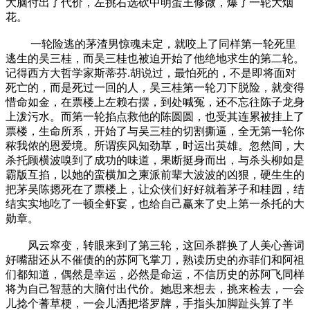
大脑付出了代价，左挑右选砍中明蛋王修微，爆了一轮大烟
花。
一轮险逃的茅渣男惊魂未定，就咬上了同样第一轮死里
逃生的吴三桂，而吴三桂也被迫开始了他绝地求生的第二轮。
记得西方大哲学家斯蒂芬.胡说过，最怕死的，不是即将面对
死亡的，而是死过一回的人，吴三桂第一轮刀下脱险，就变得
惜命如金，在票楼上左赖右摆，到处喊冤，还不忘往陈子龙身
上泼污水。而第一轮掐点救他的陈圆圆，也受其连累被挂上了
票楼，生命所系，开始了与吴三桂的切割撕逼，全无第一轮你
秾我侬的恩爱境。所谓疾风知劲草，时运出英雄。忽然间，大
杀托顾横波嗅到了成功的味道，果断挺身而出，与杀头柳如是
霸版互掐，以她的蛮横加之柬派前辈大波波的凶狠，硬生生的
把茅吴陈摁死在了票楼上，让众侠们好好就着茅子和桂园，结
结实实地吃了一顿全虾宴，也给自己赢来了史上第一杀托的大
勋章。
风云窣变，转眼来到了第三轮，这回杀群换了人美心善词
好嘴甜还从不催债的的苏阿飞掌刀，熟读历史的亦菲们和阿祖
们都知道，偶然是幸运，必然是命运，不信历史的苏阿飞同样
将为自己智慧的大脑付出代价。她思来想去，挑来检去，一会
儿捻个蓍草梗，一会儿洒把塔罗牌，手指头加脚趾头算了半