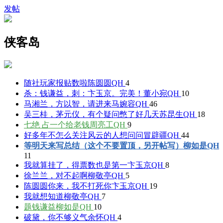
发帖
侠客岛
随社玩家报贴数啦
陈圆圆QH
4
杀：钱谦益，刺：卞玉京。完美！
董小宛QH
10
马湘兰，方以智，请进来
马婉容QH
46
吴三桂，茅元仪，有个疑问憋了好几天
苏昆生QH
18
七绝 占一个给老钱
周亮工QH
9
好多年不怎么关注风云的人想问问
冒辟疆QH
44
等明天来写总结（这个不要置顶，另开帖写）
柳如是QH
11
我就算挂了，得票数也是第一
卞玉京QH
8
徐兰兰，对不起啊
柳敬亭QH
5
陈圆圆你来，我不打死你
卞玉京QH
19
我就想知道
柳敬亭QH
7
题钱谦益
柳如是QH
10
破黛，你不够义气
余怀QH
4