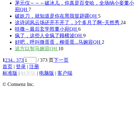
茅元仪～～～破冰儿，你真是百变哈，全场纳小妾
董小
宛QH
7
破妖刀，就知道是你在黑我
冒辟疆QH
5
这诗词风云场还开不开了，3个多月了啊~
天然秀
24
哇撒～最后玄学胜
董小宛QH
6
疯了，这些人全疯了
顾横波QH
9
好吧，呼叫微蛋蛋，柳蛋蛋...
马婉容QH
2
追方以智
马婉容QH
10
1
2
3
4
.. 373
/ 373 页
下一页
首页
|
登录
|
注册
标准版
|
触屏版
|
电脑版
|
客户端
© Comsenz Inc.