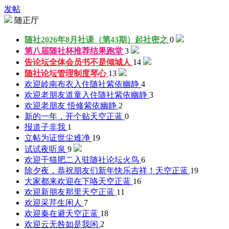
发帖
随正厅
随社2026年8月社课（第43期）起社
密之
0
第八届随社杯推荐结果
跑堂
3
告论坛全体会员书
不是倾城人
14
随社论坛管理制度
琴心
13
欢迎岭南布衣入住随社
紫依幽静
4
欢迎老朋友道童入住随社
紫依幽静
3
欢迎老朋友 悟修
紫依幽静
2
新的一年，开个贴
天空正蓝
0
报道
子非我
1
立帖为证
世尘难净
19
试试
夜听泉
9
欢迎千猫肥二入驻随社论坛
火鸟
6
除夕夜，恭祝朋友们新年快乐吉祥！
天空正蓝
19
大家都来欢迎在下咯
天空正蓝
16
欢迎新朋友那里
天空正蓝
11
欢迎采芹生
闲人
7
欢迎秦在避
天空正蓝
18
欢迎云无咎
如是我闲
2