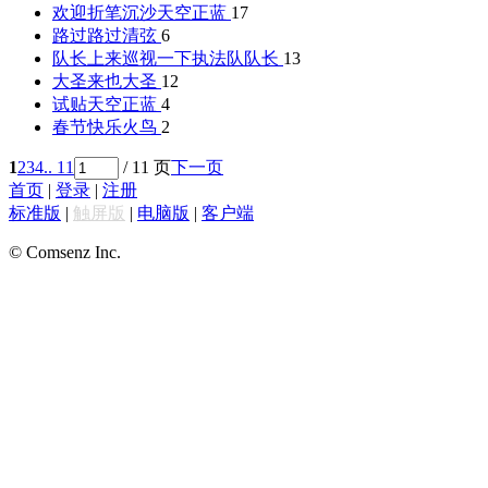
欢迎折笔沉沙
天空正蓝
17
路过路过
清弦
6
队长上来巡视一下
执法队队长
13
大圣来也
大圣
12
试贴
天空正蓝
4
春节快乐
火鸟
2
1
2
3
4
.. 11
/ 11 页
下一页
首页
|
登录
|
注册
标准版
|
触屏版
|
电脑版
|
客户端
© Comsenz Inc.