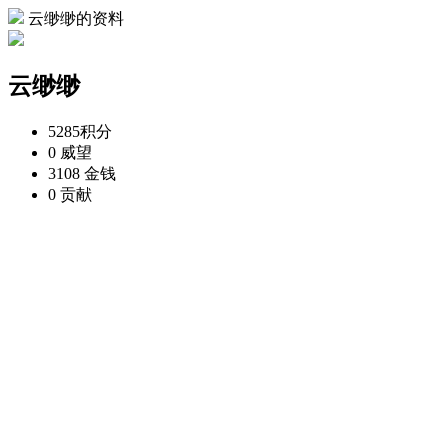
云缈缈的资料
云缈缈
5285
积分
0
威望
3108
金钱
0
贡献