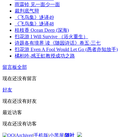
雨霖铃 见一面少一面
裁判底气辩
《飞鸟集》迻译49
《飞鸟集》迻译48
桂枝香 Ocean Deep (深海)
扫花游 I Will Survive （浴火重生）
诗题各有境界 读《随园诗话》卷五·三七
扫花游 Even A Fool Would Let Go (愚者亦知放手)
橘枳吟-感王虹教授成功之路
留言板
全部
现在还没有留言
好友
现在还没有好友
最近访客
现在还没有访客
|
Archiver
|
手机版
|
小黑屋
|
随社