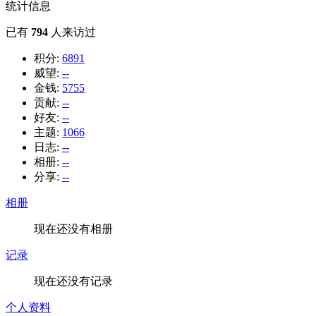
统计信息
已有
794
人来访过
积分:
6891
威望:
--
金钱:
5755
贡献:
--
好友:
--
主题:
1066
日志:
--
相册:
--
分享:
--
相册
现在还没有相册
记录
现在还没有记录
个人资料