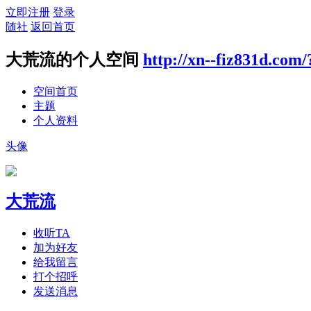
立即注册
登录
随社
返回首页
大荒流的个人空间
http://xn--fiz831d.com
空间首页
主题
个人资料
头像
大荒流
收听TA
加为好友
给我留言
打个招呼
发送消息