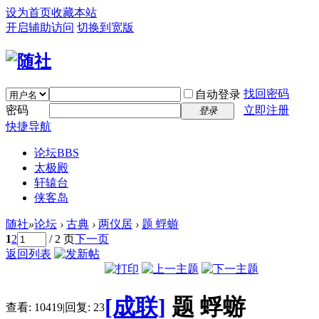
设为首页
收藏本站
开启辅助访问
切换到宽版
找回密码
自动登录
密码
立即注册
登录
快捷导航
论坛
BBS
太极殿
轩辕台
侠客岛
随社
»
论坛
›
古典
›
两仪居
›
题 蜉蝣
1
2
/ 2 页
下一页
返回列表
[成联]
题 蜉蝣
查看:
10419
|
回复:
23