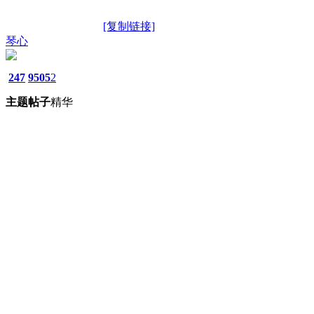
[复制链接]
琴心
247
9505
2
主题
帖子
精华