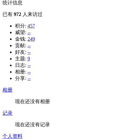
统计信息
已有
972
人来访过
积分:
457
威望:
--
金钱:
249
贡献:
--
好友:
--
主题:
9
日志:
--
相册:
--
分享:
--
相册
现在还没有相册
记录
现在还没有记录
个人资料