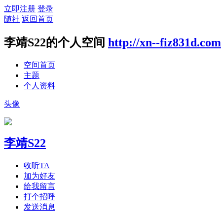
立即注册
登录
随社
返回首页
李靖S22的个人空间
http://xn--fiz831d.co
空间首页
主题
个人资料
头像
李靖S22
收听TA
加为好友
给我留言
打个招呼
发送消息