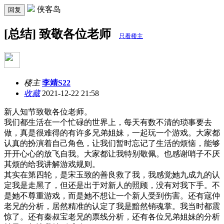
侠客岛
回复
[总结] 致敬各位老师
只看楼主
楼主
李靖S22
收藏
2021-12-22 21:58
新人知节致敬各位老师。
我们都生活在一个忙碌的世界上，每天有数不清的琐事要去
做，真是很难得的有许多兄弟姐妹，一起玩一个游戏。大家都
认真的扮演着自己角色，让我们暂时忘记了生活的烦恼，能够
开开心心的放飞自我。大家都让我特别敬佩。也感谢哨子不厌
其烦的给我讲解游戏规则。
其实在第四轮，是宋玉致的善良救了我，我感觉她九成九的认
定我是走黑了，但还是出于对新人的照顾，没有对我下手。不
是她不尊重游戏，而是她不想让一个新人受到伤害。还有寇仲
老兄的分析，居然精准的认定了我是黯然销魂掌。我当时都震
惊了。还有秦叔宝老兄的票线分析，还有各位兄弟姐妹的分析