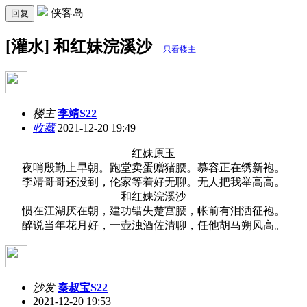
侠客岛
回复
[灌水] 和红妹浣溪沙
只看楼主
楼主
李靖S22
收藏
2021-12-20 19:49
红妹原玉
夜哨殷勤上早朝。跑堂卖蛋赠猪腰。慕容正在绣新袍。
李靖哥哥还没到，伦家等着好无聊。无人把我举高高。
和红妹浣溪沙
惯在江湖厌在朝，建功错失楚宫腰，帐前有泪洒征袍。
醉说当年花月好，一壶浊酒佐清聊，任他胡马朔风高。
沙发
秦叔宝S22
2021-12-20 19:53