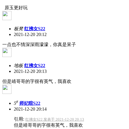
原玉更好玩
板凳
红拂女S22
2021-12-20 20:12
一点也不情深深雨濛濛，你真是呆子
地板
红拂女S22
2021-12-20 20:13
但是靖哥哥的字很有英气，我喜欢
#
5
师妃暄S22
2021-12-20 20:14
引用:
红拂女S22 发表于 2021-12-20 20:13
但是靖哥哥的字很有英气，我喜欢