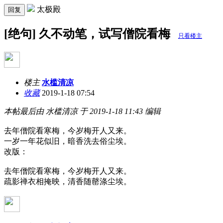
太极殿
回复
[绝句] 久不动笔，试写僧院看梅
只看楼主
楼主
水槛清凉
收藏
2019-1-18 07:54
本帖最后由 水槛清凉 于 2019-1-18 11:43 编辑
去年僧院看寒梅，今岁梅开人又来。
一岁一年花似旧，暗香洗去俗尘埃。
改版：
去年僧院看寒梅，今岁梅开人又来。
疏影禅衣相掩映，清香随罄涤尘埃。