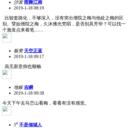
沙发
雨舞江南
2019-1-18 08:19
比较套路化，不够深入，没有突出僧院之梅与他处之梅的区
别。譬如僧院之梅，久沐佛光梵唱，是否别具芳华？可以找一
个激发点来着笔……
板凳
天空正蓝
2019-1-18 09:17
虽无新意倒也顺畅
地板
吉瞬
2019-1-18 09:38
今天下午去马峦山看梅，看看有没有感觉。
#
5
不是倾城人