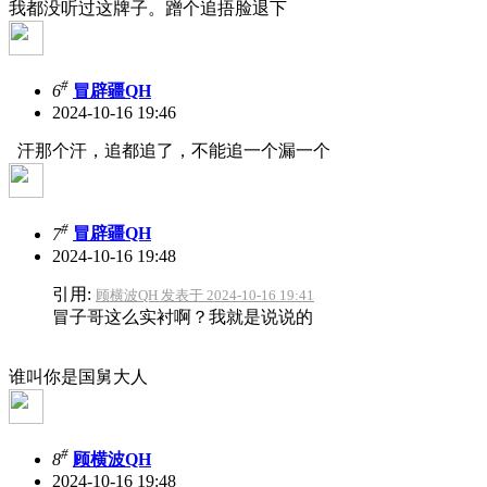
我都没听过这牌子。蹭个追捂脸退下
#
6
冒辟疆QH
2024-10-16 19:46
汗那个汗，追都追了，不能追一个漏一个
#
7
冒辟疆QH
2024-10-16 19:48
引用:
顾横波QH 发表于 2024-10-16 19:41
冒子哥这么实衬啊？我就是说说的
谁叫你是国舅大人
#
8
顾横波QH
2024-10-16 19:48