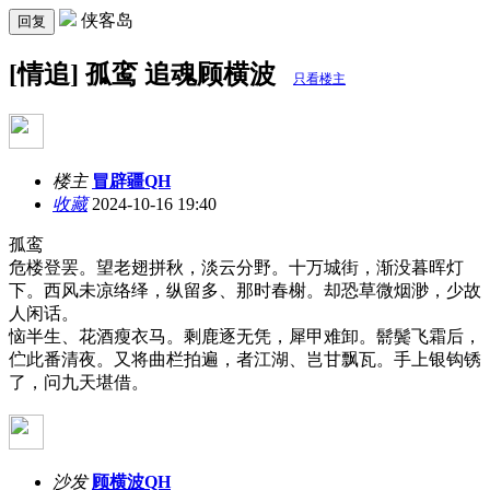
侠客岛
回复
[情追] 孤鸾 追魂顾横波
只看楼主
楼主
冒辟疆QH
收藏
2024-10-16 19:40
孤鸾
危楼登罢。望老翅拼秋，淡云分野。十万城街，渐没暮晖灯
下。西风未凉络绎，纵留多、那时春榭。却恐草微烟渺，少故
人闲话。
恼半生、花酒瘦衣马。剩鹿逐无凭，犀甲难卸。鬋鬓飞霜后，
伫此番清夜。又将曲栏拍遍，者江湖、岂甘飘瓦。手上银钩锈
了，问九天堪借。
沙发
顾横波QH