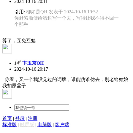
2024-10-16 20:11
引用:
柳如是QH 发表于 2024-10-16 19:52
你赶紧顺便给我也写一个去，写得让我不得不回一
个那种
算了，互免互勉
#
14
卞玉京QH
2024-10-16 20:17
你看，又一个我没见过的词牌，谁能仿谁仿去，别老给姑娘
我扣屎盆子
首页
|
登录
|
注册
标准版
|
触屏版
|
电脑版
|
客户端