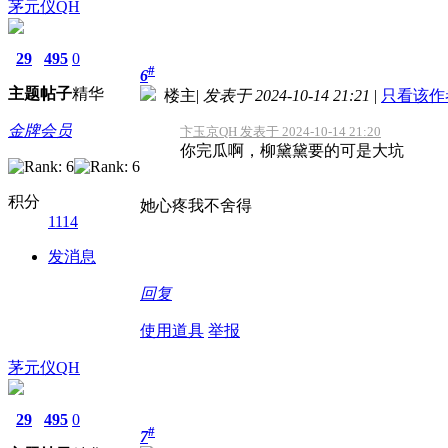
茅元仪QH
29
495
0
#
6
主题
帖子
精华
楼主
|
发表于 2024-10-14 21:21
|
只看该作
金牌会员
卞玉京QH 发表于 2024-10-14 21:20
你完瓜啊，柳黛黛要的可是大坑
积分
她心疼我不舍得
1114
发消息
回复
使用道具
举报
茅元仪QH
29
495
0
#
7