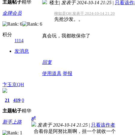
主题
帖子
精华
楼主
|
发表于 2024-10-14 21:25
|
只看该作
金牌会员
柳如是QH 发表于 2024-10-14 21:20
先抢沙发。。
积分
真会玩，我都敢保你了
1114
发消息
回复
使用道具
举报
卞玉京QH
21
419
0
主题
帖子
精华
#
8
新手上路
发表于 2024-10-14 21:25
|
只看该作者
合着你是阿努比斯啊，挂一个就收一个