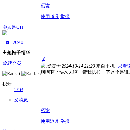
回复
使用道具
举报
柳如是QH
39
769
0
主题
帖子
精华
#
5
金牌会员
发表于 2024-10-14 21:20
来自手机
|
只看
啊啊啊？快来人啊，帮我扒拉一下这个是谁
积分
1703
发消息
回复
使用道具
举报