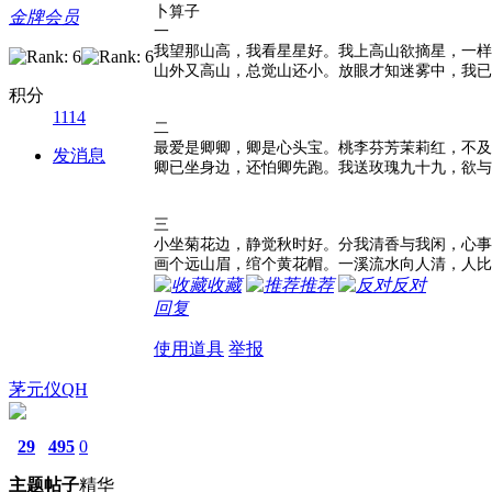
卜算子
金牌会员
一
我望那山高，我看星星好。我上高山欲摘星，一样
山外又高山，总觉山还小。放眼才知迷雾中，我已
积分
1114
二
最爱是卿卿，卿是心头宝。桃李芬芳茉莉红，不及
发消息
卿已坐身边，还怕卿先跑。我送玫瑰九十九，欲与
三
小坐菊花边，静觉秋时好。分我清香与我闲，心事
画个远山眉，绾个黄花帽。一溪流水向人清，人比
收藏
推荐
反对
回复
使用道具
举报
茅元仪QH
29
495
0
主题
帖子
精华