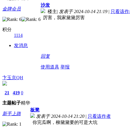
沙发
金牌会员
楼主
|
发表于 2024-10-14 21:19
|
只看该作
厉害，我家黛黛厉害
积分
1114
发消息
回复
使用道具
举报
卞玉京QH
21
419
0
主题
帖子
精华
板凳
新手上路
发表于 2024-10-14 21:20
|
只看该作者
你完瓜啊，柳黛黛要的可是大坑