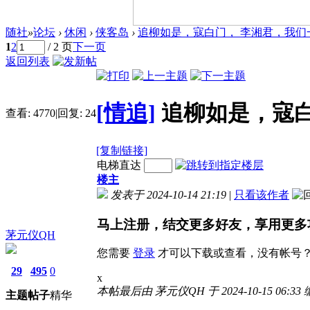
随社
»
论坛
›
休闲
›
侠客岛
›
追柳如是，寇白门， 李湘君，我们一起
1
2
/ 2 页
下一页
返回列表
[情追]
追柳如是，寇白
查看:
4770
|
回复:
24
[复制链接]
电梯直达
楼主
发表于 2024-10-14 21:19
|
只看该作者
马上注册，结交更多好友，享用更多
茅元仪QH
您需要
登录
才可以下载或查看，没有帐号
29
495
0
x
本帖最后由 茅元仪QH 于 2024-10-15 06:33
主题
帖子
精华