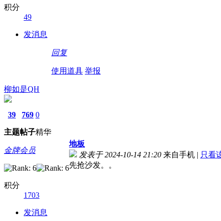
积分
49
发消息
回复
使用道具
举报
柳如是QH
39
769
0
主题
帖子
精华
地板
金牌会员
发表于 2024-10-14 21:20
来自手机
|
只看
先抢沙发。。
积分
1703
发消息