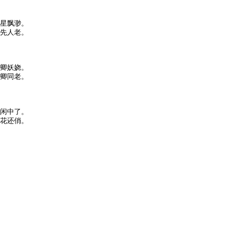
星飘渺。
先人老。
卿妖娆。
卿同老。
闲中了。
花还俏。