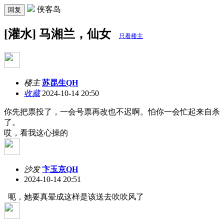
侠客岛
回复
[灌水] 马湘兰，仙女
只看楼主
楼主
苏昆生QH
收藏
2024-10-14 20:50
你先把票投了，一会号票再改也不迟啊。怕你一会忙起来自杀
了。
哎，看我这心操的
沙发
卞玉京QH
2024-10-14 20:51
呃，她要真晕成这样是该送去吹吹风了