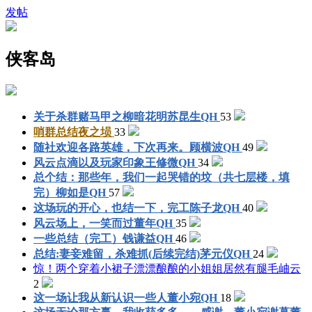
发帖
侠客岛
关于杀群赌马甲之柳暗花明
苏昆生QH
53
哨群总结
夜之埙
33
随社欢迎各路英雄，下次再来。
顾横波QH
49
风云点滴以及玩家印象
王修微QH
34
总个结：那些年，我们一起哭错的坟（共七层楼，填
完）
柳如是QH
57
这场玩的开心，也结一下，完工
陈子龙QH
40
风云场上，一笑而过
董年QH
35
一些总结（完工）
钱谦益QH
46
总结:妻妾难留，杀难抓(后续完结)
茅元仪QH
24
惊！两个穿着小裙子漂漂酿酿的小姐姐居然有腿毛
岫云
2
这一场让我从新认识一些人
董小宛QH
18