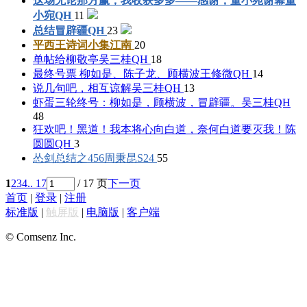
这场无论那方赢，我收获多多——感谢，董小宛谢幕
董
小宛QH
11
总结
冒辟疆QH
23
平西王诗词小集
江南
20
单帖给柳敬亭
吴三桂QH
18
最终号票 柳如是、陈子龙、顾横波
王修微QH
14
说几句吧，相互谅解
吴三桂QH
13
虾蛋三轮终号：柳如是，顾横波，冒辟疆。
吴三桂QH
48
狂欢吧！黑道！我本将心向白道，奈何白道要灭我！
陈
圆圆QH
3
怂剑总结之456
周秉昆S24
55
1
2
3
4
.. 17
/ 17 页
下一页
首页
|
登录
|
注册
标准版
|
触屏版
|
电脑版
|
客户端
© Comsenz Inc.