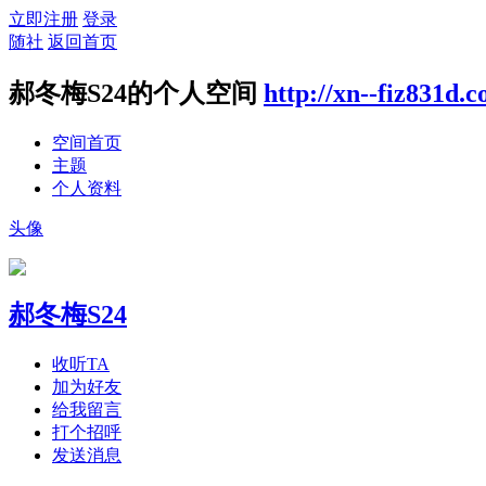
立即注册
登录
随社
返回首页
郝冬梅S24的个人空间
http://xn--fiz831d.
空间首页
主题
个人资料
头像
郝冬梅S24
收听TA
加为好友
给我留言
打个招呼
发送消息