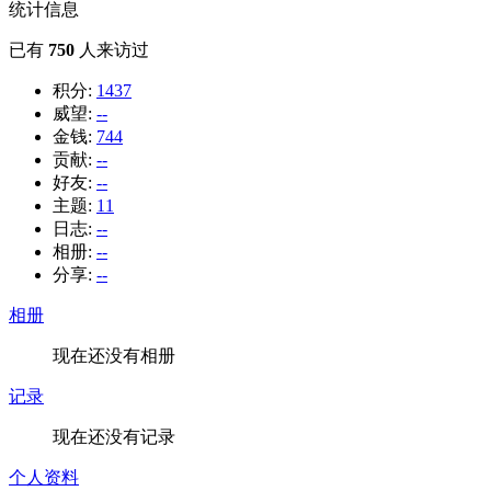
统计信息
已有
750
人来访过
积分:
1437
威望:
--
金钱:
744
贡献:
--
好友:
--
主题:
11
日志:
--
相册:
--
分享:
--
相册
现在还没有相册
记录
现在还没有记录
个人资料