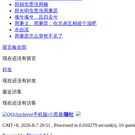
郑娟负责洗周楠
郑光明负责洗周秉昆
魂兮魂兮，且归去兮
周秉义、周秉昆，你兄弟互相搓个澡吧
水自流
周秉昆怎么突然不见了
留言板
全部
现在还没有留言
好友
现在还没有好友
最近访客
现在还没有访客
|
Archiver
|
手机版
|
小黑屋
|
随社
GMT+8, 2026-8-7 20:51
, Processed in 0.010279 second(s), 10 querie