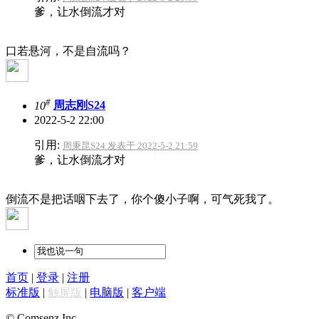
爹，让水倒流才对
口若悬河，不是自流吗？
#
10
周志刚S24
2022-5-2 22:00
引用:
周秉昆S24 发表于 2022-5-2 21:59
爹，让水倒流才对
倒流不是把话咽下去了，你个傻小子啊，可气死我了。
首页
|
登录
|
注册
标准版
|
触屏版
|
电脑版
|
客户端
© Comsenz Inc.