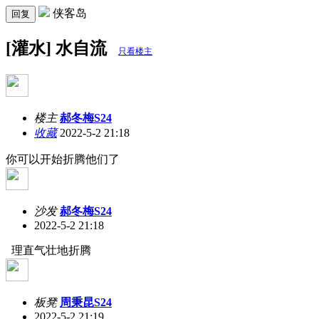
侠客岛
回复
[灌水] 水自流
只看楼主
楼主
郝冬梅S24
收藏
2022-5-2 21:18
你可以开始折腾他们了
沙发
郝冬梅S24
2022-5-2 21:18
理直气壮地折腾
板凳
周秉昆S24
2022-5-2 21:19