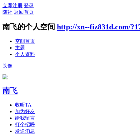
立即注册
登录
随社
返回首页
南飞的个人空间
http://xn--fiz831d.com/?1
空间首页
主题
个人资料
头像
南飞
收听TA
加为好友
给我留言
打个招呼
发送消息