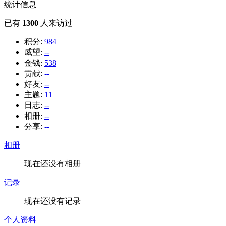
统计信息
已有
1300
人来访过
积分:
984
威望:
--
金钱:
538
贡献:
--
好友:
--
主题:
11
日志:
--
相册:
--
分享:
--
相册
现在还没有相册
记录
现在还没有记录
个人资料