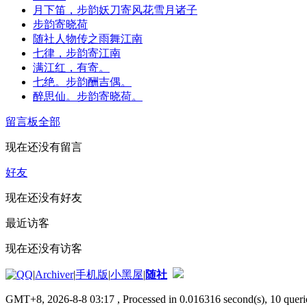
月下笛，步韵妖刀寄风花雪月诸子
步韵寄晓荷
随社人物传之雨舞江南
七律，步韵寄江南
满江红，有寄。
七绝。步韵酬吉偶。
醉思仙。步韵寄晓荷。
留言板
全部
现在还没有留言
好友
现在还没有好友
最近访客
现在还没有访客
|
Archiver
|
手机版
|
小黑屋
|
随社
GMT+8, 2026-8-8 03:17
, Processed in 0.016316 second(s), 10 querie