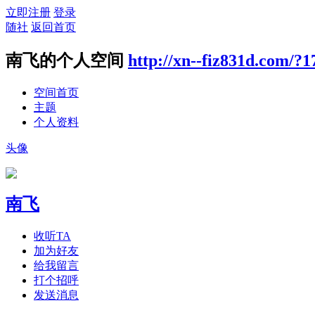
立即注册
登录
随社
返回首页
南飞的个人空间
http://xn--fiz831d.com/?1
空间首页
主题
个人资料
头像
南飞
收听TA
加为好友
给我留言
打个招呼
发送消息