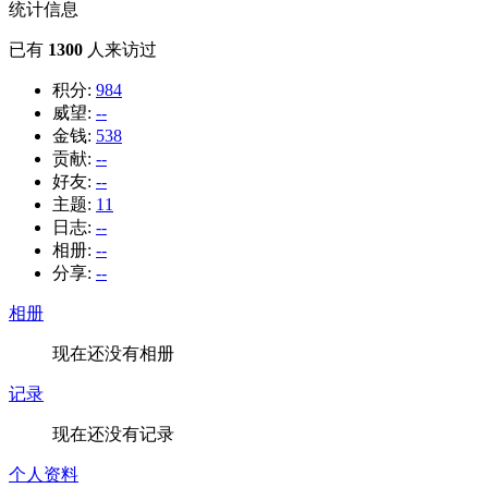
统计信息
已有
1300
人来访过
积分:
984
威望:
--
金钱:
538
贡献:
--
好友:
--
主题:
11
日志:
--
相册:
--
分享:
--
相册
现在还没有相册
记录
现在还没有记录
个人资料