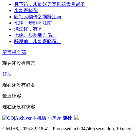
月下笛，步韵妖刀寄风花雪月诸子
步韵寄晓荷
随社人物传之雨舞江南
七律，步韵寄江南
满江红，有寄。
七绝。步韵酬吉偶。
醉思仙。步韵寄晓荷。
留言板
全部
现在还没有留言
好友
现在还没有好友
最近访客
现在还没有访客
|
Archiver
|
手机版
|
小黑屋
|
随社
GMT+8, 2026-8-9 18:41
, Processed in 0.047465 second(s), 10 querie