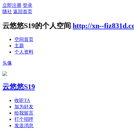
立即注册
登录
随社
返回首页
云悠悠S19的个人空间
http://xn--fiz831d.
空间首页
主题
个人资料
头像
云悠悠S19
收听TA
加为好友
给我留言
打个招呼
发送消息