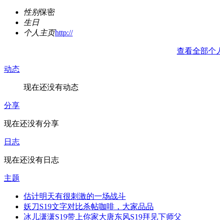
性别
保密
生日
个人主页
http://
查看全部个
动态
现在还没有动态
分享
现在还没有分享
日志
现在还没有日志
主题
估计明天有很刺激的一场战斗
妖刀S19文字对比杀帖咖啡，大家品品
冰儿潇潇S19带上你家大唐东风S19拜见下师父