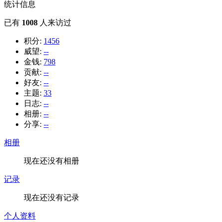
统计信息
已有
1008
人来访过
积分:
1456
威望:
--
金钱:
798
贡献:
--
好友:
--
主题:
33
日志:
--
相册:
--
分享:
--
相册
现在还没有相册
记录
现在还没有记录
个人资料