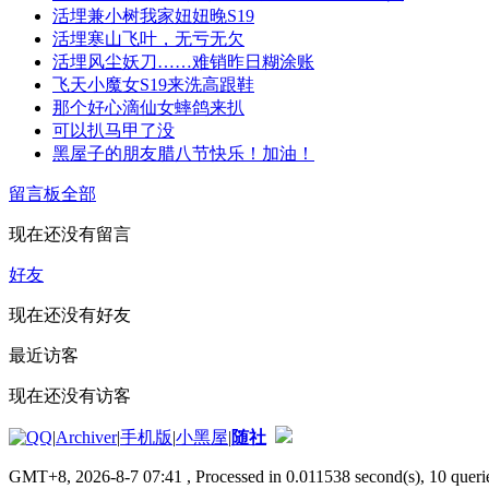
活埋兼小树我家妞妞晚S19
活埋寒山飞叶，无亏无欠
活埋风尘妖刀……难销昨日糊涂账
飞天小魔女S19来洗高跟鞋
那个好心滴仙女蟀鸽来扒
可以扒马甲了没
黑屋子的朋友腊八节快乐！加油！
留言板
全部
现在还没有留言
好友
现在还没有好友
最近访客
现在还没有访客
|
Archiver
|
手机版
|
小黑屋
|
随社
GMT+8, 2026-8-7 07:41
, Processed in 0.011538 second(s), 10 querie