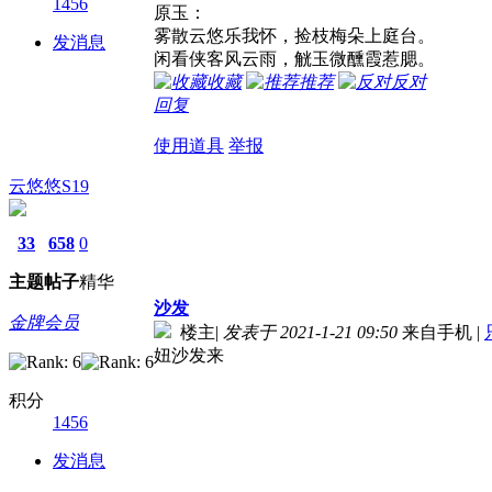
1456
原玉：
雾散云悠乐我怀，捡枝梅朵上庭台。
发消息
闲看侠客风云雨，觥玉微醺霞惹腮。
收藏
推荐
反对
回复
使用道具
举报
云悠悠S19
33
658
0
主题
帖子
精华
沙发
金牌会员
楼主
|
发表于 2021-1-21 09:50
来自手机
|
妞沙发来
积分
1456
发消息