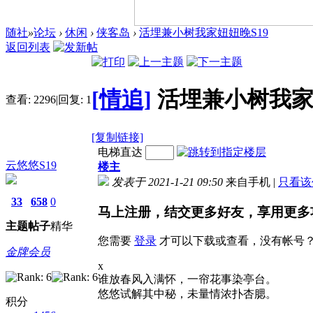
随社
»
论坛
›
休闲
›
侠客岛
›
活埋兼小树我家妞妞晚S19
返回列表
[情追]
活埋兼小树我家
查看:
2296
|
回复:
1
[复制链接]
电梯直达
云悠悠S19
楼主
发表于 2021-1-21 09:50
来自手机
|
只看该
33
658
0
马上注册，结交更多好友，享用更多
主题
帖子
精华
您需要
登录
才可以下载或查看，没有帐号
金牌会员
x
谁放春风入满怀，一帘花事染亭台。
悠悠试解其中秘，未量情浓扑杏腮。
积分