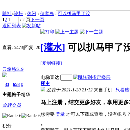
随社
»
论坛
›
休闲
›
侠客岛
›
可以扒马甲了没
1
2
/ 2 页
下一页
返回列表
[灌水]
可以扒马甲了
查看:
5473
|
回复:
20
[复制链接]
云悠悠S19
电梯直达
楼主
33
658
0
发表于 2021-1-20 21:12
来自手机
|
只看该
主题
帖子
精华
马上注册，结交更多好友，享用更多
金牌会员
您需要
登录
才可以下载或查看，没有帐号
x
积分