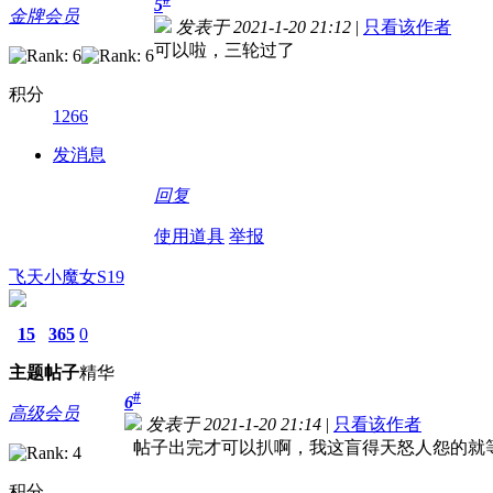
5
金牌会员
发表于 2021-1-20 21:12
|
只看该作者
可以啦，三轮过了
积分
1266
发消息
回复
使用道具
举报
飞天小魔女S19
15
365
0
主题
帖子
精华
#
6
高级会员
发表于 2021-1-20 21:14
|
只看该作者
帖子出完才可以扒啊，我这盲得天怒人怨的就
积分