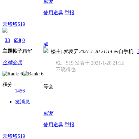
回复
使用道具
举报
云悠悠S19
33
658
0
#
8
主题
帖子
精华
楼主
|
发表于 2021-1-20 21:14
来自手机
|
金牌会员
晚。S19 发表于 2021-1-20 21:12
不晓得也
积分
等会
1456
发消息
回复
使用道具
举报
云悠悠S19