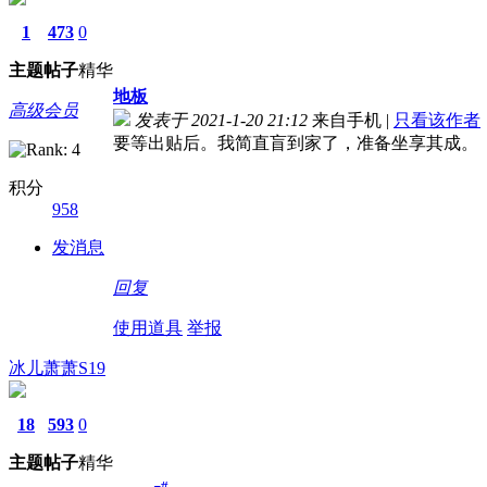
1
473
0
主题
帖子
精华
地板
高级会员
发表于 2021-1-20 21:12
来自手机
|
只看该作者
要等出贴后。我简直盲到家了，准备坐享其成。
积分
958
发消息
回复
使用道具
举报
冰儿萧萧S19
18
593
0
主题
帖子
精华
#