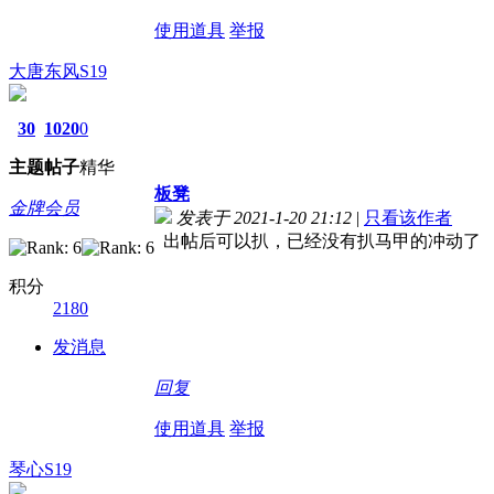
使用道具
举报
大唐东风S19
30
1020
0
主题
帖子
精华
板凳
金牌会员
发表于 2021-1-20 21:12
|
只看该作者
出帖后可以扒，已经没有扒马甲的冲动了
积分
2180
发消息
回复
使用道具
举报
琴心S19