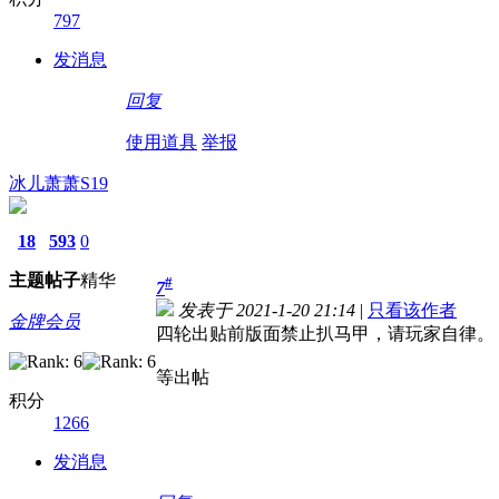
797
发消息
回复
使用道具
举报
冰儿萧萧S19
18
593
0
主题
帖子
精华
#
7
发表于 2021-1-20 21:14
|
只看该作者
金牌会员
四轮出贴前版面禁止扒马甲，请玩家自律。
等出帖
积分
1266
发消息