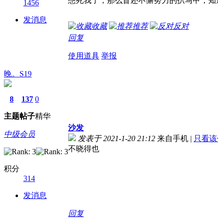
憋死我了，那么盲还不懈努力的扒马甲，知
1456
发消息
收藏
推荐
反对
回复
使用道具
举报
晚。S19
8
137
0
主题
帖子
精华
沙发
中级会员
发表于 2021-1-20 21:12
来自手机
|
只看该
不晓得也
积分
314
发消息
回复