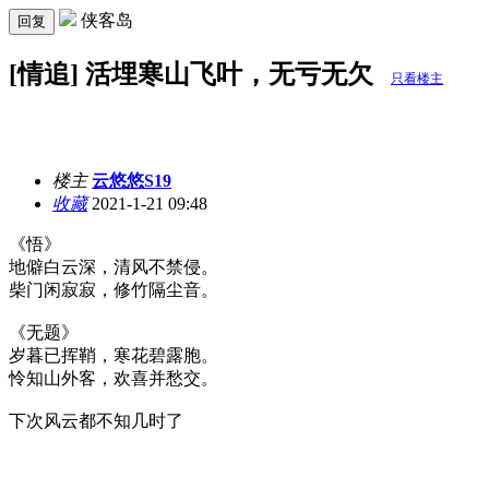
侠客岛
回复
[情追] 活埋寒山飞叶，无亏无欠
只看楼主
楼主
云悠悠S19
收藏
2021-1-21 09:48
《悟》
地僻白云深，清风不禁侵。
柴门闲寂寂，修竹隔尘音。
《无题》
岁暮已挥鞘，寒花碧露胞。
怜知山外客，欢喜并愁交。
下次风云都不知几时了