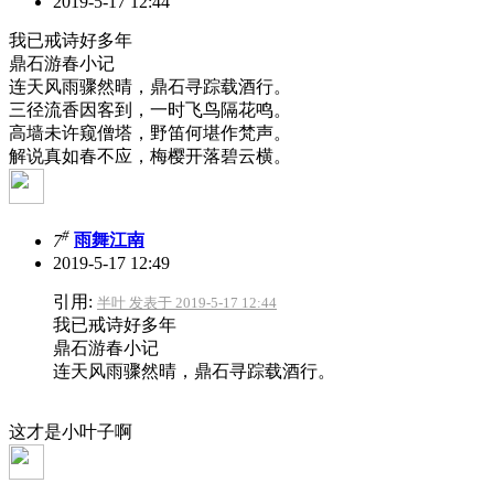
2019-5-17 12:44
我已戒诗好多年
鼎石游春小记
连天风雨骤然晴，鼎石寻踪载酒行。
三径流香因客到，一时飞鸟隔花鸣。
高墙未许窥僧塔，野笛何堪作梵声。
解说真如春不应，梅樱开落碧云横。
#
7
雨舞江南
2019-5-17 12:49
引用:
半叶 发表于 2019-5-17 12:44
我已戒诗好多年
鼎石游春小记
连天风雨骤然晴，鼎石寻踪载酒行。
这才是小叶子啊