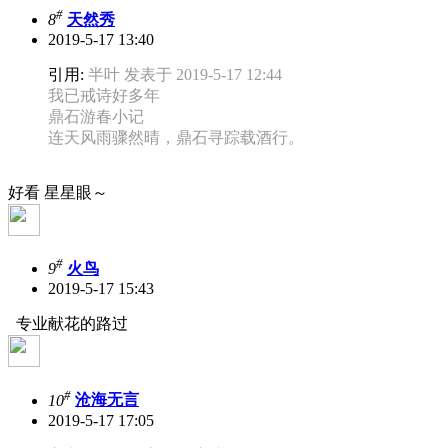
#
8
天然秀
2019-5-17 13:40
引用:
半叶 发表于 2019-5-17 12:44
我已戒诗好多年
鼎石游春小记
连天风雨骤然晴，鼎石寻踪载酒行。
好看 星星眼～
#
9
火鸟
2019-5-17 15:43
专业献花的路过
#
10
沧海无言
2019-5-17 17:05