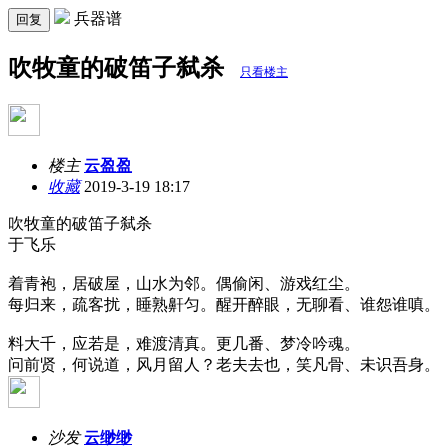
兵器谱
回复
吹牧童的破笛子弑杀
只看楼主
楼主
云盈盈
收藏
2019-3-19 18:17
吹牧童的破笛子弑杀
于飞乐
着青袍，居破屋，山水为邻。偶偷闲、游戏红尘。
每归来，疏客扰，睡熟鼾匀。醒开醉眼，无聊看、谁怨谁嗔。
料大千，应若是，难渡清真。更几番、梦冷吟魂。
问前贤，何说道，风月留人？老夫去也，笑凡骨、未识吾身。
沙发
云缈缈