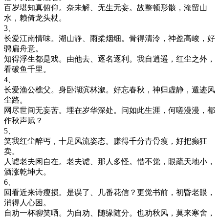
百岁堪知真俯仰。奈未解、无生无妄。故整顿形骸，淹留山
水，赖倚龙头杖。
3、
长爱江南情味。湖山静、雨柔烟细。骨得清泠，神盈高峻，好
骋扁舟意。
知得浮生都是戏。由他去、逐名逐利。我自逍遥，红尘之外，
看破鱼千里。
4、
长爱渔公樵父。身卧湖滨林溆。好忘春秋，神归虚静，遁迹风
尘路。
网尽世间无妄苦。埋在岁华深处。问如此生涯，何嗟漫漫，都
作秋声赋？
5、
笑我红尘醉丐，十足风流姿态。赚得千分青骨瘦，好把癫狂
卖。
人谑老夫闲自在。老夫谑、那人多怪。惜不觉，眼疏天地小，
酒涨乾坤大。
6、
回看近来诗瘦损。是误了、几番花信？更觉书前，初昏老眼，
消得人心困。
自劝一杯聊笑哂。为自劝、随缘随分。也劝秋风，莫来寒舍，