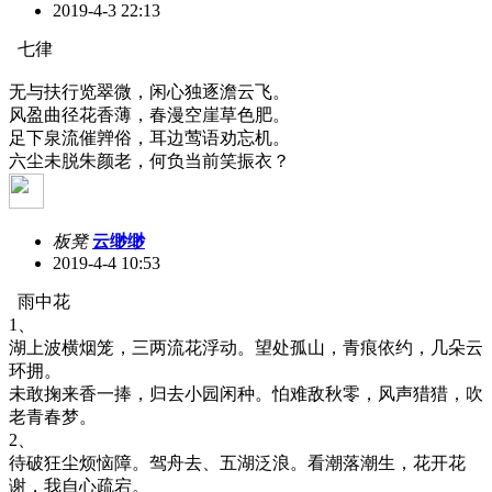
2019-4-3 22:13
七律
无与扶行览翠微，闲心独逐澹云飞。
风盈曲径花香薄，春漫空崖草色肥。
足下泉流催亸俗，耳边莺语劝忘机。
六尘未脱朱颜老，何负当前笑振衣？
板凳
云缈缈
2019-4-4 10:53
雨中花
1、
湖上波横烟笼，三两流花浮动。望处孤山，青痕依约，几朵云
环拥。
未敢掬来香一捧，归去小园闲种。怕难敌秋零，风声猎猎，吹
老青春梦。
2、
待破狂尘烦恼障。驾舟去、五湖泛浪。看潮落潮生，花开花
谢，我自心疏宕。