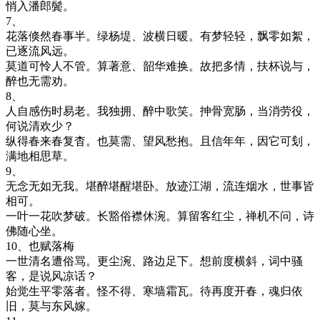
悄入潘郎鬓。
7、
花落倏然春事半。绿杨堤、波横日暖。有梦轻轻，飘零如絮，
已逐流风远。
莫道可怜人不管。算著意、韶华难换。故把多情，扶杯说与，
醉也无需劝。
8、
人自感伤时易老。我独拥、醉中歌笑。抻骨宽肠，当消劳役，
何说清欢少？
纵得春来春复杳。也莫需、望风愁抱。且信年年，因它可刬，
满地相思草。
9、
无念无如无我。堪醉堪醒堪卧。放迹江湖，流连烟水，世事皆
相可。
一叶一花吹梦破。长豁俗襟休涴。算留客红尘，禅机不问，诗
佛随心坐。
10、也赋落梅
一世清名遭俗骂。更尘涴、路边足下。想前度横斜，词中骚
客，是说风凉话？
始觉生平零落者。怪不得、寒墙霜瓦。待再度开春，魂归依
旧，莫与东风嫁。