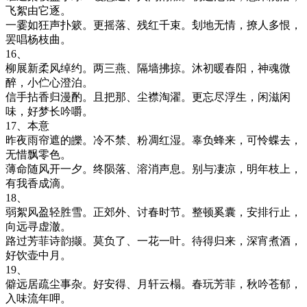
飞絮由它逐。
一霎如狂声扑簌。更摇落、残红千束。刬地无情，撩人多恨，
罢唱杨枝曲。
16、
柳展新柔风绰约。两三燕、隔墙拂掠。沐初暖春阳，神魂微
醉，小伫心澄泊。
信手拈香归漫酌。且把那、尘襟淘濯。更忘尽浮生，闲滋闲
味，好梦长吟嚼。
17、本意
昨夜雨帘遮的皪。冷不禁、粉凋红湿。辜负蜂来，可怜蝶去，
无惜飘零色。
薄命随风开一夕。终陨落、溶消声息。别与凄凉，明年枝上，
有我香成滴。
18、
弱絮风盈轻胜雪。正郊外、讨春时节。整顿奚囊，安排行止，
向远寻虚澈。
路过芳菲诗韵撷。莫负了、一花一叶。待得归来，深宵煮酒，
好饮壶中月。
19、
僻远居疏尘事杂。好安得、月轩云榻。春玩芳菲，秋吟苍郁，
入味流年呷。