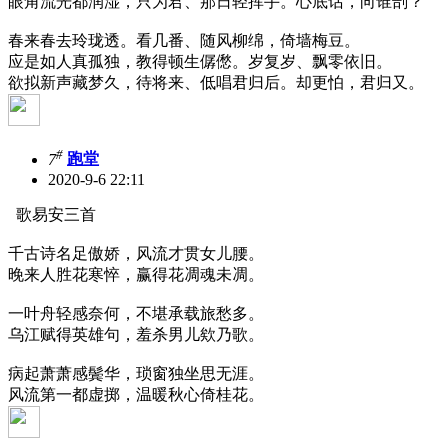
眼角流光都润湿，只为君、那日轻挥手。心底话，向谁剖？
春来春去玲珑透。看几番、随风柳绵，倚墙梅豆。
应是如人真孤独，教得顿生僝僽。岁复岁、飘零依旧。
欲拟新声藏梦久，待将来、低唱君归后。却更怕，君归又。
#
7
跑堂
2020-9-6 22:11
歌易安三首
千古诗名足傲娇，风流才贯女儿腰。
晚来人胜花寒悴，赢得花凋魂未凋。
一叶舟轻感奈何，不堪承载旅愁多。
乌江赋得英雄句，羞杀男儿欸乃歌。
病起萧萧感鬓华，琐窗独坐思无涯。
风流第一都虚掷，温暖秋心倚桂花。