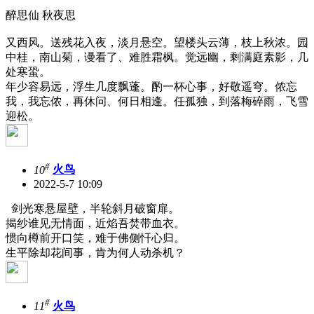
醉思仙 秋夜思
又西风。送残花入夜，淡月悬空。望楼头云薄，枝上秋浓。园
中桂，南山菊，谩看了、难胜霜枫。觉远幽，剩满庭素影，几
处寒蛩。
年少容易远，浮生几度飘蓬。酌一杯心事，好敬遥穹。侬忘
我，我忘侬，再休问、何日相逢。任孤独，到落梅碎雨，飞雪
迎松。
#
10
火鸟
2022-5-7 10:09
剑光寒悬屋壁，半轮斜月破窗扉。
揭纱谁见无情面，近焰吾焚带血衣。
惯向樽前开口笑，难于佛侧忏心归。
生平除却花间事，肯为何人动杀机？
#
11
火鸟