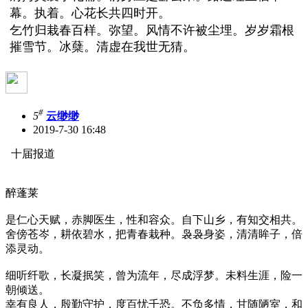
幕。执着。心花长共四时开。
乞竹归栽春百样。弥望。风情不许被尘埋。岁岁霜根
摧雪节。冰蘖。清虚在我世无猜。
#
5
云缈缈
2019-7-30 16:48
十届报道
醉蓬莱
是仁心天赋，赤脚医生，性和容众。自下山乡，有知交相共。
舍傍苍岑，耕依碧水，把青春栽种。袅袅身姿，清清眸子，倍
添灵动。
细听纤歌，长凝抿笑，曾为流年，尽成浮梦。未料生涯，险一
朝倾送。
幸有良人，殷勤守护，度百忧千恐。不负多情，甘随陋室，和