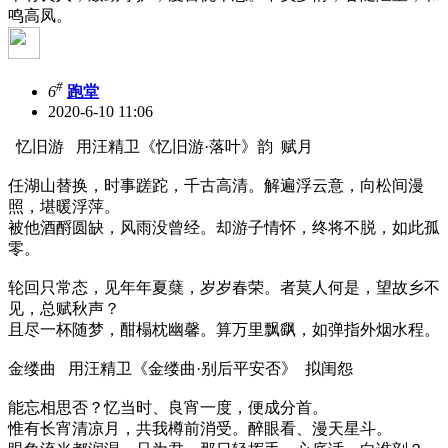
鸣高凤。
#
6
跑堂
2020-6-10 11:06
忆旧游 用汪精卫《忆旧游·落叶》韵 赋月
任湖山替换，时事蹉跎，千古高清。解遍浮云意，向松间漫
照，堪暖浮萍。
被他酒酹圆缺，风雨没曾经。却游子情怀，终将不脱，如此孤
零。
轮回只常态，见年年夏蘖，岁岁春荣。者莫人何是，望故乡不
见，总赋秋声？
且尽一杯随梦，酣榻枕幽馨。算万里飘飖，如弹指外烟水程。
金缕曲 用汪精卫《金缕曲·别后平安否》 拟闺怨
能忘相思否？忆当时、良宵一度，便成分首。
惟有长宵清凉月，共我樽前消受。醉眼看、漫天星斗。