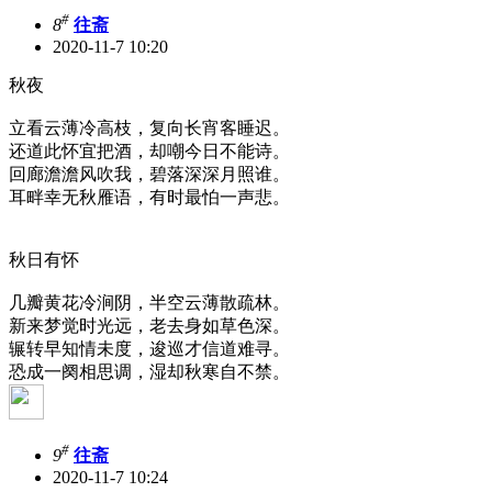
#
8
往斋
2020-11-7 10:20
秋夜
立看云薄冷高枝，复向长宵客睡迟。
还道此怀宜把酒，却嘲今日不能诗。
回廊澹澹风吹我，碧落深深月照谁。
耳畔幸无秋雁语，有时最怕一声悲。
秋日有怀
几瓣黄花冷涧阴，半空云薄散疏林。
新来梦觉时光远，老去身如草色深。
辗转早知情未度，逡巡才信道难寻。
恐成一阕相思调，湿却秋寒自不禁。
#
9
往斋
2020-11-7 10:24