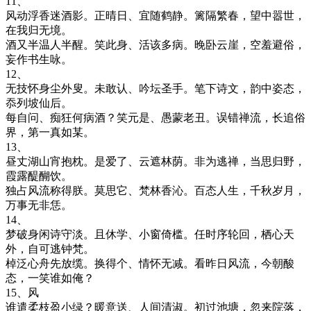
11、
风动浮香迷酒影。正晴日、宜随鹤静。篱隔繁春，望中嚣世，
在我归无境。
酒又半温人半醒。笑此身、活该多病。晚卧云崖，空羞避俗，
妄作书生咏。
12、
无技怀身尘外叟。未敢认、吟坛圣手。笔下诗文，韵中姿态，
忝列坡仙后。
每自问、痴狂何病酒？笑元是、愚蒙老丑。误错禅流，长追俗
界，第一真如某。
13、
昼丈湖山宵抱枕。是爱了、云遮林荫。非为逃禅，当思归野，
霞露醍醐饮。
独占风流称得朕。莫思它、梵林香沁。百态人生，千秋岁月，
万事无非恁。
14、
梦破身闲诗守淡。且休学、小窗倚槛。任时序轮回，栖心天
外，自可逃钟梵。
棹泛心舟先放缆。换得个、情怀无减。看昨日风流，今朝酸
态，一笑谁如俺？
15、风
谁遣柔枝盈小绿？暖意送、人间清淑。初过池塘，忽来院落，