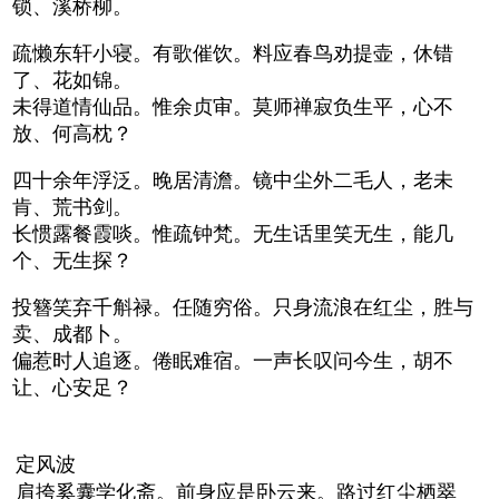
锁、溪桥柳。
疏懒东轩小寝。有歌催饮。料应春鸟劝提壶，休错
了、花如锦。
未得道情仙品。惟余贞审。莫师禅寂负生平，心不
放、何高枕？
四十余年浮泛。晚居清澹。镜中尘外二毛人，老未
肯、荒书剑。
长惯露餐霞啖。惟疏钟梵。无生话里笑无生，能几
个、无生探？
投簪笑弃千斛禄。任随穷俗。只身流浪在红尘，胜与
卖、成都卜。
偏惹时人追逐。倦眠难宿。一声长叹问今生，胡不
让、心安足？
定风波
肩挎奚囊学化斋。前身应是卧云来。路过红尘栖翠