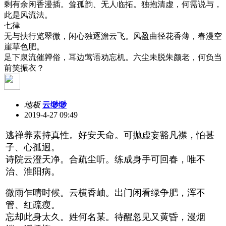
剩有余闲香漫插。耸孤韵、无人临拓。独抱清虚，何需说与，
此是风流法。
七律
无与扶行览翠微，闲心独逐澹云飞。风盈曲径花香薄，春漫空
崖草色肥。
足下泉流催亸俗，耳边莺语劝忘机。六尘未脱朱颜老，何负当
前笑振衣？
地板
云缈缈
2019-4-27 09:49
逃禅养素持真性。好安天命。可抛虚妄豁凡襟，怕甚
子、心孤迥。
诗院云澄天净。合疏尘听。练成身手可回春，唯不
治、淮阳病。
微雨乍晴时候。云横香岫。出门闲看绿争肥，浑不
管、红疏瘦。
忘却此身太久。姓何名某。待醒忽见又黄昏，漫烟