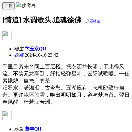
侠客岛
回复
[情追] 水调歌头.追魂徐佛
只看楼主
楼主
卞玉京QH
收藏
2024-10-16 23:42
千里目穷未？同上百层楼。振衣还共长啸，于此得风
流。不羡元龙高卧，纤指轻弹星斗，云际试歌喉。一任
素娥妒，自掩广寒羞。
汨罗水，潇湘泪，古今愁。五湖应有，忘机鸥鹭待扁
舟。更许冰怀胜雪，唤出明明如月，容与梦淹留。翌日
春风醒，杜若满芳洲。
沙发
董年QH