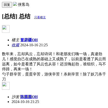
侠客岛
回复
[总结] 总结
只看楼主
楼主
冒辟疆QH
收藏
2024-10-16 21:25
数年来，忘却风云，忘却诗词！和老朋友们嗨一场，真逮劲
儿！感觉自己在成熟的基础上又成熟了，以前是看透了风云而
远离，如今是看透了风云也从容！还没嗨起劲，谁组织，马不
停蹄，再来一场！
勺子群辛苦，蛋蛋辛苦，游侠辛苦！杀刺辛苦！除了妖刀杀千
刀
沙发
陈圆圆QH
2024-10-16 21:25