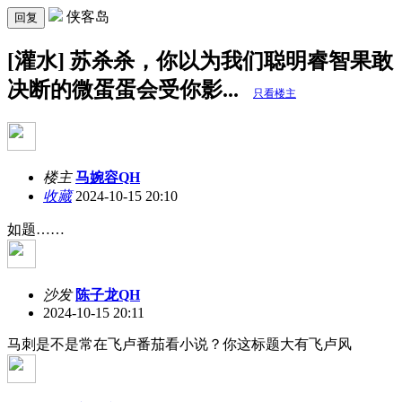
侠客岛
回复
[灌水] 苏杀杀，你以为我们聪明睿智果敢
决断的微蛋蛋会受你影...
只看楼主
楼主
马婉容QH
收藏
2024-10-15 20:10
如题……
沙发
陈子龙QH
2024-10-15 20:11
马刺是不是常在飞卢番茄看小说？你这标题大有飞卢风