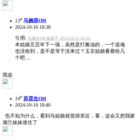
#
13
马婉容QH
2024-10-16 18:38
引用:
马湘兰QH 发表于 2024-10-15 20:29
本姑娘五百年下一场，虽然是打酱油的，一个追魂
也没收到，是不是等于没来过？玉京姑娘看着给几
个吧 ...
我追
#
14
苏昆生QH
2024-10-16 18:40
也不知为什么，看到马姑娘就觉得亲近，看，这会又把我家
湘兰妹妹迷住了