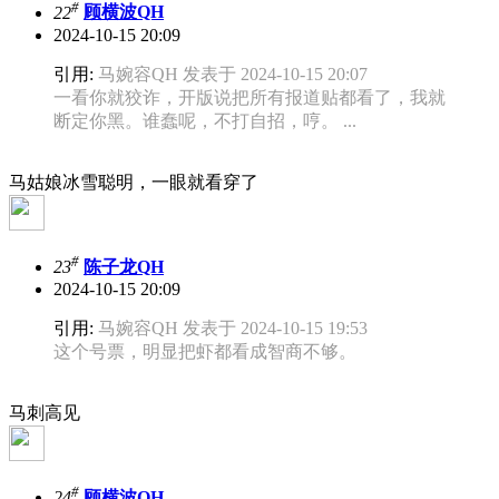
#
22
顾横波QH
2024-10-15 20:09
引用:
马婉容QH 发表于 2024-10-15 20:07
一看你就狡诈，开版说把所有报道贴都看了，我就
断定你黑。谁蠢呢，不打自招，哼。 ...
马姑娘冰雪聪明，一眼就看穿了
#
23
陈子龙QH
2024-10-15 20:09
引用:
马婉容QH 发表于 2024-10-15 19:53
这个号票，明显把虾都看成智商不够。
马刺高见
#
24
顾横波QH