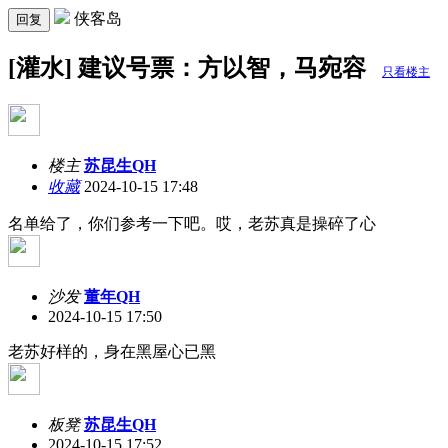
侠客岛
回复
[灌水] 建议号票：方以智，马宛容
只看楼主
楼主
苏昆生QH
收藏
2024-10-15 17:48
名单给了，你们参考一下吧。哎，老苏真是操碎了心
沙发
董年QH
2024-10-15 17:50
老苏好样的，身在黑屋心已黑
板凳
苏昆生QH
2024-10-15 17:52