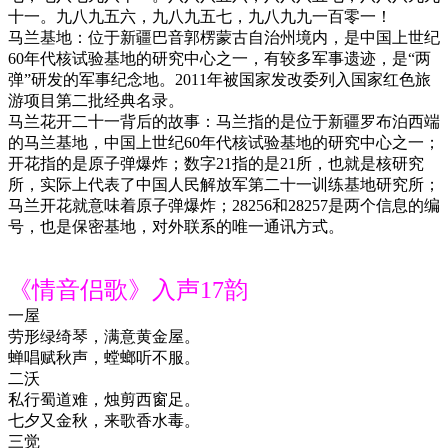
十一。九八九五六，九八九五七，九八九九一百零一！
马兰基地：位于新疆巴音郭楞蒙古自治州境内，是中国上世纪
60年代核试验基地的研究中心之一，有较多军事遗迹，是“两
弹”研发的军事纪念地。2011年被国家发改委列入国家红色旅
游项目第二批经典名录。
马兰花开二十一背后的故事：马兰指的是位于新疆罗布泊西端
的马兰基地，中国上世纪60年代核试验基地的研究中心之一；
开花指的是原子弹爆炸；数字21指的是21所，也就是核研究
所，实际上代表了中国人民解放军第二十一训练基地研究所；
马兰开花就意味着原子弹爆炸；28256和28257是两个信息的编
号，也是保密基地，对外联系的唯一通讯方式。
《情音侣歌》入声17韵
一屋
劳形绿绮琴，满意黄金屋。
蝉唱赋秋声，螳螂听不服。
二沃
私行蜀道难，烛剪西窗足。
七夕又金秋，来歌香水毒。
三觉