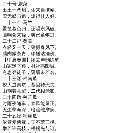
二十号·蕨菜
出土一弯眉，生来自携帽。
应无蝶与追，难得佳人好。
二十一个·马兰
盈筐暮色归，还唱东风破。
脆响食来轻，爽已童年过。
二十二祃·蒌蒿
衣轻又一天，采撷春风下。
腊肉嫩条青，珍馐沽酒价。
【甲辰春圃】续去声韵练笔
山家迷下蔡，村社惑阳城。
有思登徒子，窥墙未若名。
二十三漾·种南瓜
挖大过秦坑，基因转无恙。
山荆着意留，二代糊涂账。
二十四敬·种苦瓜
时雨夜随车，春风能量正。
无边孽海深，暗渡维摩病。
二十五径·种丝瓜
依篱复傍篱，宁不荒三径。
攀若许高枝，梧桐先与订。