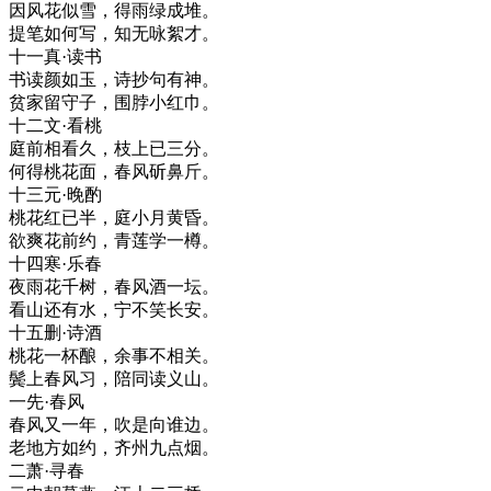
因风花似雪，得雨绿成堆。
提笔如何写，知无咏絮才。
十一真·读书
书读颜如玉，诗抄句有神。
贫家留守子，围脖小红巾。
十二文·看桃
庭前相看久，枝上已三分。
何得桃花面，春风斫鼻斤。
十三元·晚酌
桃花红已半，庭小月黄昏。
欲爽花前约，青莲学一樽。
十四寒·乐春
夜雨花千树，春风酒一坛。
看山还有水，宁不笑长安。
十五删·诗酒
桃花一杯酿，余事不相关。
鬓上春风习，陪同读义山。
一先·春风
春风又一年，吹是向谁边。
老地方如约，齐州九点烟。
二萧·寻春