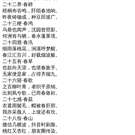
二十二养·春耕
梧桐布谷鸣，阡陌春池响。
昨夜铸锄成，种豆田坡广。
二十三梗·春鸿
乌巷也闻声，沈园曾照影。
何洲肯与栖，春水蓬莱境。
二十四迥·春汛
细雨落桃花，涧溪呼梦醒。
春江汇百川，好载烟波艇。
二十五有·春草
也欲向天涯，也堪春敌手。
无家便是家，占得齐烟九。
二十六寝·春歌
之言柳叶青，者织平原锦。
出则凤兮歌，已而春敛衽。
二十七感·春菇
衣遮雨鬓毛，帽被春肝胆。
我亦采薇人，上坡还有坎。
二十八俭·春山
微信几横波，抖音时刷脸。
桃红又杏红，朋友圈传染。