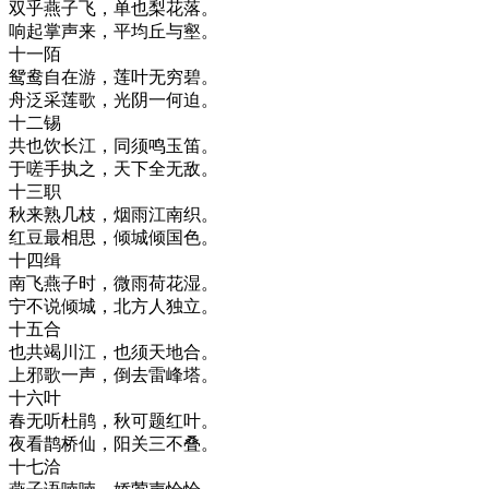
双乎燕子飞，单也梨花落。
响起掌声来，平均丘与壑。
十一陌
鸳鸯自在游，莲叶无穷碧。
舟泛采莲歌，光阴一何迫。
十二锡
共也饮长江，同须鸣玉笛。
于嗟手执之，天下全无敌。
十三职
秋来熟几枝，烟雨江南织。
红豆最相思，倾城倾国色。
十四缉
南飞燕子时，微雨荷花湿。
宁不说倾城，北方人独立。
十五合
也共竭川江，也须天地合。
上邪歌一声，倒去雷峰塔。
十六叶
春无听杜鹃，秋可题红叶。
夜看鹊桥仙，阳关三不叠。
十七洽