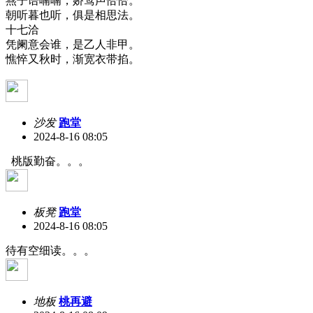
燕子语喃喃，娇莺声恰恰。
朝听暮也听，俱是相思法。
十七洽
凭阑意会谁，是乙人非甲。
憔悴又秋时，渐宽衣带掐。
沙发
跑堂
2024-8-16 08:05
桃版勤奋。。。
板凳
跑堂
2024-8-16 08:05
待有空细读。。。
地板
桃再避