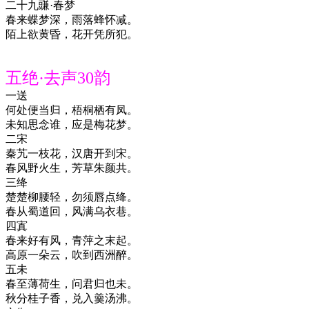
二十九豏·春梦
春来蝶梦深，雨落蜂怀减。
陌上欲黄昏，花开凭所犯。
五绝·去声30韵
一送
何处便当归，梧桐栖有凤。
未知思念谁，应是梅花梦。
二宋
秦艽一枝花，汉唐开到宋。
春风野火生，芳草朱颜共。
三绛
楚楚柳腰轻，勿须唇点绛。
春从蜀道回，风满乌衣巷。
四寘
春来好有风，青萍之末起。
高原一朵云，吹到西洲醉。
五未
春至薄荷生，问君归也未。
秋分桂子香，兑入羹汤沸。