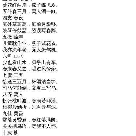
蓼花红两岸，燕子蝶飞双。
五斗春三月，离人酒一缸。
四支·春夜
庭外草离离，庭前月影移。
鼓琴停鼓瑟，恐误写春辞。
五微·流年
儿童耽作业，燕子试花衣。
我亦流年老，无人怎驾机。
六鱼·山水
少也看山水，归乎出有车。
春来春又去，唱过风兮余。
七虞·三五
恰逢三五月，杯酒沽当垆。
司马何颠倒，文君三写乌。
八齐·离人
帆张桃叶渡，春满若耶溪。
杨柳殷勤折，别君云与泥。
九佳·黄昏
常茗黄昏煮，春红落满阶。
关关栖鸟语，嗟我不人怀。
十灰·柳