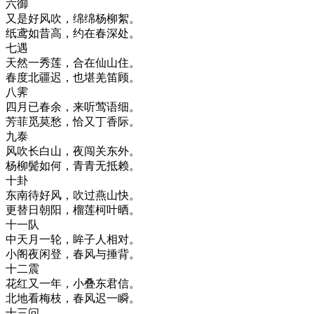
六御
又是好风吹，绵绵杨柳絮。
纸鸢如昔高，约在春深处。
七遇
天然一秀莲，合在仙山住。
春度北疆迟，也堪羌笛顾。
八霁
四月已春余，来听莺语细。
芳菲觅莫愁，恰又丁香际。
九泰
风吹长白山，夜闯关东外。
杨柳鬓如何，青青无抵赖。
十卦
东南待好风，吹过燕山快。
更替日朝阳，榴莲柯叶晒。
十一队
中天月一轮，眸子人相对。
小阁夜闲登，春风与捶背。
十二震
花红又一年，小叠东君信。
北地看梅枝，春风迟一瞬。
十三问