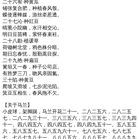
二十六宥·种黄瓜
铺张复合肥，种植春风彀。
蝶使逐蜂媒，游丝牵惹透。
二十七沁·种豇豆
晴熏小院幽，水汗相交沁。
明日豆苗稀，萦怀春束衽。
二十八勘·植谖草
荷锄树北堂，鸦色株分暗。
期日忘春忧，殷勤蒿目探。
二十九艳·种扁豆
篱垣又一春，种子公司店。
有胜梦三刀，吻风亲固氮。
三十陷·种黄豆
爬坡又滑坡，七步泥沦陷。
箕豆互相生，春风拖不欠。
【关于马兰】
小皮球，架脚踢，马兰开花二十一。二八二五六，二八二五
七，二八二九三十一。三八三五六，三八三五七，三八三九四
十一。四八四五六，四八四五七，四八四九五十一。五八五五
六，五八五五七。五八五九六十一。七八七五六，七八七五
七，七八七九八十一。八八八五六，八八八五七，八八八九九