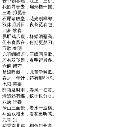
云中朝暮燕，江上二三桥。
我欲寻春去，扁舟橹一摇。
三肴·拟觅春
石屎诸般垒，花光别样郊。
双休明后日，夜备觅春包。
四豪·饮春
豚肥鸡爪瘦，杯矮酒瓶高。
但有春风在，何期更梦刀。
五歌·春明
几听蝴蝶语，三叹画眉歌。
若有双飞翅，春明得最多。
六麻·留守
翁媪呼栽韭，儿童学种瓜。
春之一年计，还有哪些些。
七阳·芸薹
阡陌及时雨，春风一扫黄。
蜂追还有蝶，蚁子也分香。
八庚·行春
兮山三面聚，者水一波横。
斗酒双柑出，看花更听莺。
九青·别
花香南北岸，柳色短长亭。