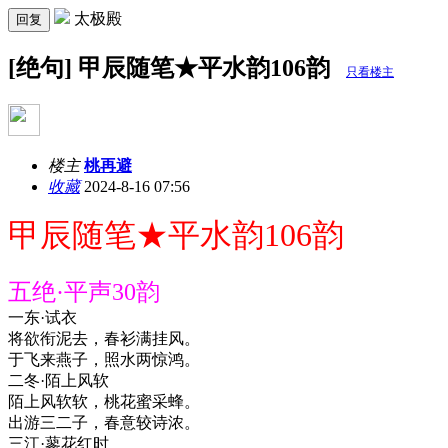
太极殿
回复
[绝句] 甲辰随笔★平水韵106韵
只看楼主
楼主
桃再避
收藏
2024-8-16 07:56
甲辰随笔★平水韵106韵
五绝·平声30韵
一东·试衣
将欲衔泥去，春衫满挂风。
于飞来燕子，照水两惊鸿。
二冬·陌上风软
陌上风软软，桃花蜜采蜂。
出游三二子，春意较诗浓。
三江·蓼花红时