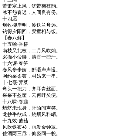
萧萧塞上风，犹带梅枝韵。
冰不怨春迟，人间良有份。
十四愿
烟收柳岸明，波送兰舟远。
钓得夕阳回，叟童相与饭。
【春八鲜】
十五翰·香椿
南枝又北枝，二月风吹灿。
采撷小蛮腰，清香一些汗。
十六谏·春笋
春风步步娇，鹂语声声慢。
网约采柔荑，村姑来一串。
十七霰·荠菜
弯头一把刀，齐耳青丝面。
采采不盈筐，云何吁矣便。
十八啸·春韭
蝤蛴未现身，阡陌闻声笑。
龙抄手欲成，烧烟风料峭。
十九效·蘑菇
风吹铁布衫，雨发金钟罩。
佐酒两三卮，仙姿同一貌。