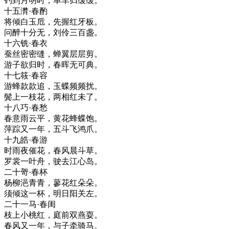
钓到月明时，单车归缓缓。
十五潸·春酌
将倾白玉卮，先握红牙板。
问醉十分无，刘伶三百盏。
十六铣·春衣
蚕丝密密缝，蝉翼层层剪。
游子欲归时，春晖无可典。
十七筱·春容
游蜂款款追，玉蝶频频扰。
鬓上一枝花，两相红未了。
十八巧·春愁
春意雨云平，黄花蜂蝶饱。
萍踪又一年，五斗飞鸿爪。
十九皓·春游
时雨夜催花，春风晨斗草。
罗裳一叶舟，驶去江心岛。
二十哿·春杯
杨柳浥青青，蓼花红朵朵。
须倾这一杯，明日阳关左。
二十一马·春闺
枝上小桃红，庭前双燕耍。
春风又一年，与子牵骑马。