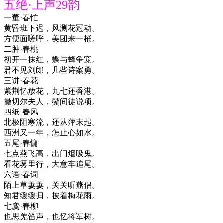
五绝·上声29韵
一董·春忙
黄昏班下迟，风测花冠动。
方便面嗟呼，美团来一桶。
二肿·春桃
初开一抹红，蝶与蜂争宠。
君不见刘郎，几些诗案勇。
三讲·春花
紫荆忆放花，九七还香港。
撒切尔夫人，鬓间徒说项。
四纸·春风
北极阻寒流，还从萍末起。
西洲又一年，怎止心如水。
五尾·春慵
七点燕飞高，出门烟吸鬼。
看花雾里行，大意车追尾。
六语·春词
陌上草萋萋，关关听燕侣。
知君缓缓归，披着梅花雨。
七麌·春柳
也思羌笛声，也忆将军树。