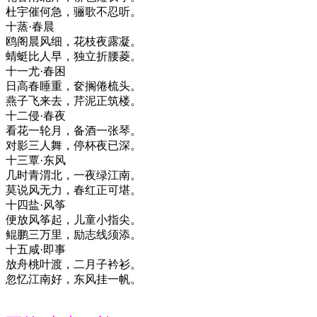
杜宇催何急，骊歌不忍听。
十蒸·春晨
鸥阁晨风细，花枝夜露凝。
蜻蜓比人早，独立折腰菱。
十一尤·春困
日高春睡重，奁搁倦梳头。
燕子飞来去，芹泥正筑楼。
十二侵·春夜
看花一轮月，备酒一张琴。
对影三人舞，停杯夜已深。
十三覃·东风
几时青渭北，一夜绿江南。
莫说风无力，春红正可堪。
十四盐·风筝
便放风筝起，儿童小指尖。
鲲鹏三万里，励志线须添。
十五咸·即事
放舟桃叶渡，二月子衿衫。
忽忆江南好，东风挂一帆。