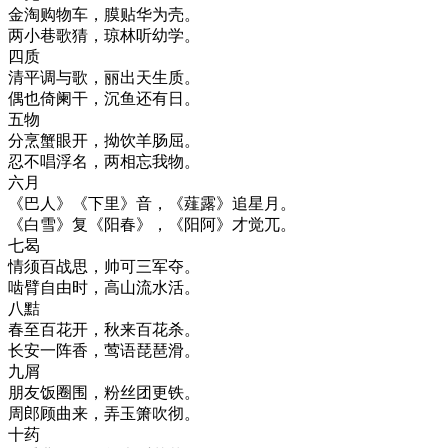
金淘购物车，膜贴华为壳。
两小巷歌猜，琼林听幼学。
四质
清平调与歌，丽出天生质。
偶也倚阑干，沉鱼还有日。
五物
分烹蟹眼开，拗饮羊肠屈。
忍不唱浮名，两相忘我物。
六月
《巴人》《下里》音，《薤露》追星月。
《白雪》复《阳春》，《阳阿》才觉兀。
七曷
情须百战思，帅可三军夺。
啮臂自由时，高山流水活。
八黠
春至百花开，秋来百花杀。
长安一阵香，莺语琵琶滑。
九屑
朋友饭圈围，粉丝团更铁。
周郎顾曲来，弄玉箫吹彻。
十药