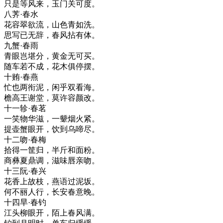
只是等风来，玉门关可度。
八荠·春水
花容翠欲流，山色青如洗。
思写已无辞，春风拈有体。
九蟹·春雨
青眼岂堪分，黄金无可买。
随车若不成，花木俱停摆。
十贿·春燕
忙也两衔泥，闲乎双看海。
檐高王谢堂，莫许容颜改。
十一轸·春茗
一笑物华滋，一颦烟火紧。
提壶蟹眼开，饮到乌啼尽。
十二吻·春梅
拾得一筐归，半斤和面粉。
商彝夏鼎调，滋味唇亲吻。
十三阮·春兴
花香上故枝，燕语过泥坂。
何不丽人行，长安春意晚。
十四旱·春钓
江头柳眼开，陌上春风满。