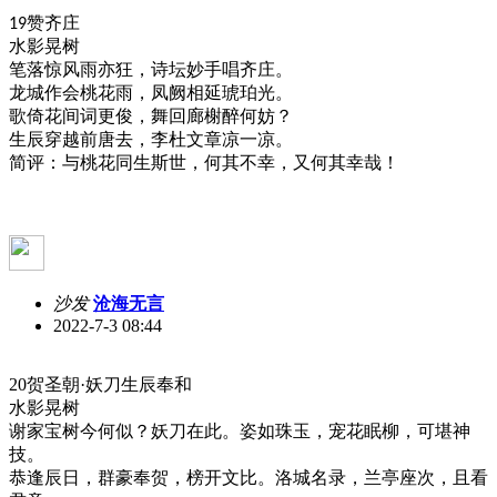
赞齐庄
19
水影晃树
笔落惊风雨亦狂，诗坛妙手唱齐庄。
龙城作会桃花雨，凤阙相延琥珀光。
歌倚花间词更俊，舞回廊榭醉何妨？
生辰穿越前唐去，李杜文章凉一凉。
简评：与桃花同生斯世，何其不幸，又何其幸哉！
沙发
沧海无言
2022-7-3 08:44
20贺圣朝·妖刀生辰奉和
水影晃树
谢家宝树今何似？妖刀在此。姿如珠玉，宠花眠柳，可堪神
技。
恭逢辰日，群豪奉贺，榜开文比。洛城名录，兰亭座次，且看