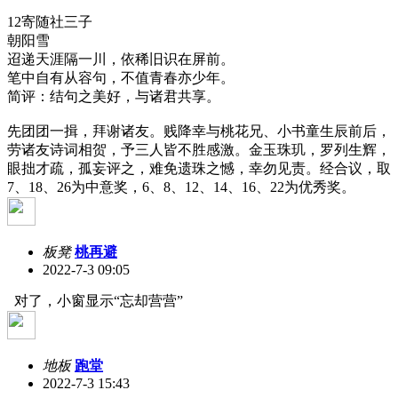
12寄随社三子
朝阳雪
迢递天涯隔一川，依稀旧识在屏前。
笔中自有从容句，不值青春亦少年。
简评：结句之美好，与诸君共享。
先团团一揖，拜谢诸友。贱降幸与桃花兄、小书童生辰前后，
劳诸友诗词相贺，予三人皆不胜感激。金玉珠玑，罗列生辉，
眼拙才疏，孤妄评之，难免遗珠之憾，幸勿见责。经合议，取
7、18、26为中意奖，6、8、12、14、16、22为优秀奖。
板凳
桃再避
2022-7-3 09:05
对了，小窗显示“忘却营营”
地板
跑堂
2022-7-3 15:43