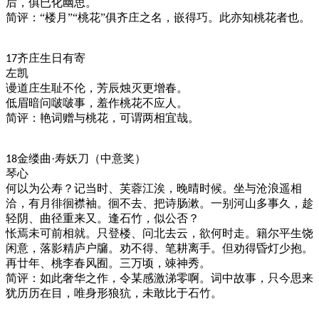
后，俱已化幽思。
简评：
“楼月”“桃花”俱齐庄之名，嵌得巧。此亦知桃花者也。
齐庄生日有寄
17
左凯
谩道庄生耻不伦，芳辰烛灭更增春。
低眉暗问啵啵事，羞作桃花不应人。
简评：艳词赠与桃花，可谓两相宜哉。
金缕曲·寿妖刀（中意奖）
18
琴心
何以为公寿？记当时、芙蓉江涘，晚晴时候。坐与沧浪遥相
洽，有月徘徊襟袖。徊不去、把诗肠漱。一别河山多事久，趁
轻阴、曲径重来又。逢石竹，似公否？
怅焉未可前相就。只登楼、问北去云，欲何时走。籍尔平生饶
闲意，落影精庐户牖。劝不得、笔耕离手。但劝得昏灯少抱。
再廿年、桃李春风囿。三万顷，竦神秀。
简评：如此奢华之作，令某感激涕零啊。词中故事，只今思来
犹历历在目，唯身形狼犺，未敢比于石竹。