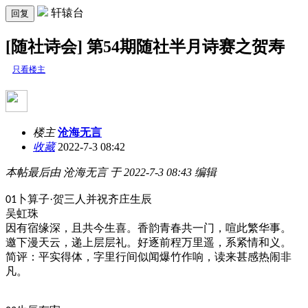
轩辕台
回复
[随社诗会] 第54期随社半月诗赛之贺寿
只看楼主
楼主
沧海无言
收藏
2022-7-3 08:42
本帖最后由 沧海无言 于 2022-7-3 08:43 编辑
卜算子
·贺三人并祝齐庄生辰
01
吴虹珠
因有宿缘深，且共今生喜。香韵青春共一门，喧此繁华事。
邀下漫天云，递上层层礼。好逐前程万里遥，系紧情和义。
简评：平实得体，字里行间似闻爆竹作响，读来甚感热闹非
凡。