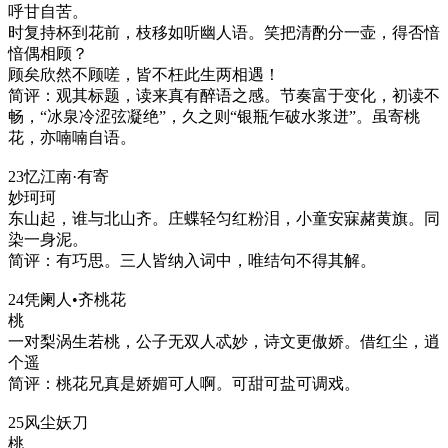
呼甘自苦。
时复持杯到花前，枝移如听幽人语。笑把清酌分一壶，得否愔
愔偶相顾？
顾矣欣然不顾嗟，皆不枉此生两相遇！
简评：观其标题，读来真有醉语之感。节奏富于变化，初读不
畅，“冰泉冷涩弦凝绝”，久之则“银瓶乍破水浆迸”。虽寄桃
花，亦喃喃自语。
23忆江南·有寄
妙珂珂
东山起，谁与北山齐。庄蝶轻匀红粉泪，小童安寐赭黄旗。同
染一身泥。
简评：有巧思。三人皆纳入词中，唯结句不得其解。
24凭阑人•齐桃花
桃
一对梨涡生若桃，公子无双人忒妙，诗文更傲娇。借红尘，逍
个遥
简评：桃花兄真是娇媚可人啊。可甜可盐可调戏。
25风尘妖刀
桃