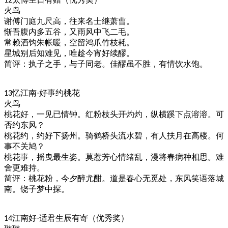
12
火鸟
谢傅门庭九尺高，往来名士继萧曹。
惭吾腹内多五谷，又雨风中飞二毛。
常赖酒钩朱帐暖，空留鸿爪竹枝耗。
星城别后知难见，唯趁今宵好续醪。
简评：执子之手，与子同老。佳醪虽不胜，有情饮水饱。
忆江南·好事约桃花
13
火鸟
桃花好，一见已情钟。红粉枝头开灼灼，纵横蹊下点溶溶。可
否约东风？
桃花约，约好下扬州。骑鹤桥头流水碧，有人扶月在高楼。何
事不关鸠？
桃花事，摇曳最生姿。莫惹芳心情绪乱，漫将春病种相思。难
舍更难持。
简评：桃花粉，今夕醉尤酣。道是春心无觅处，东风笑语落城
南。饶子梦中探。
江南好·适君生辰有寄（优秀奖）
14