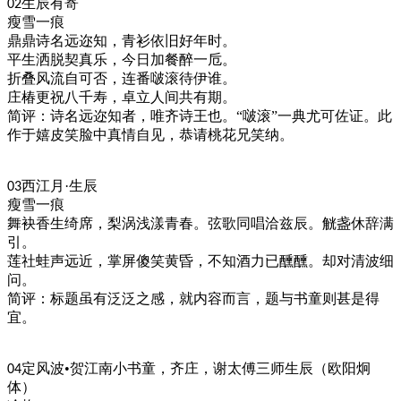
生辰有寄
02
瘦雪一痕
鼎鼎诗名远迩知，青衫依旧好年时。
平生洒脱契真乐，今日加餐醉一卮。
折叠风流自可否，连番啵滚待伊谁。
庄椿更祝八千寿，卓立人间共有期。
简评：诗名远迩知者，唯齐诗王也。
“啵滚”一典尤可佐证。此
作于嬉皮笑脸中真情自见，恭请桃花兄笑纳。
西江月·生辰
03
瘦雪一痕
舞袂香生绮席，梨涡浅漾青春。弦歌同唱洽兹辰。觥盏休辞满
引。
莲社蛙声远近，掌屏傻笑黄昏，不知酒力已醺醺。却对清波细
问。
简评：标题虽有泛泛之感，就内容而言，题与书童则甚是得
宜。
定风波
•贺江南小书童，齐庄，谢太傅三师生辰
（欧阳炯
04
体）