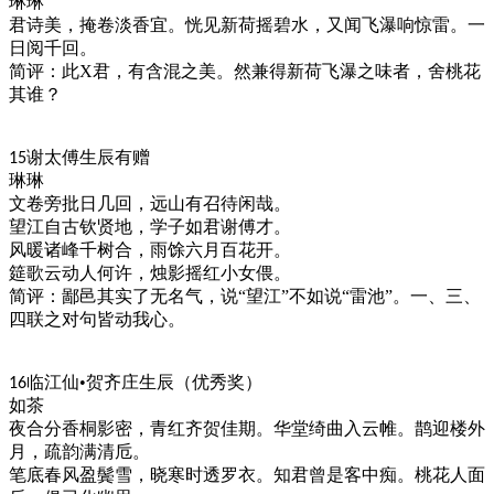
琳琳
君诗美，掩卷淡香宜。恍见新荷摇碧水，又闻飞瀑响惊雷。一
日阅千回。
简评：
此
X君，有含混之美。然兼得新荷飞瀑之味者，舍桃花
其谁？
谢太傅生辰有赠
15
琳琳
文卷旁批日几回，远山有召待闲哉。
望江自古钦贤地，学子如君谢傅才。
风暖诸峰千树合，雨馀六月百花开。
筵歌云动人何许，烛影摇红小女偎。
简评：鄙邑其实了无名气，说
“望江”不如说“雷池”。一、三、
四联之对句皆动我心。
临江仙
•贺齐庄生辰
（优秀奖）
16
如茶
夜合分香桐影密，青红齐贺佳期。华堂绮曲入云帷。鹊迎楼外
月，疏韵满清卮。
笔底春风盈鬓雪，晓寒时透罗衣。知君曾是客中痴。桃花人面