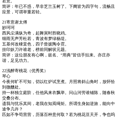
君意。
简评：年已不惑，早非芝兰玉树了。下阕皆为四字句，流畅且
应景，可谓举重若轻。
21寄意谢太傅
妙珂珂
西风尘满纵为奇，起舞寅时胜晓鸡。
细雨无声芳杜若，青波有梦绿杨堤。
五基何改棣棠色，四子曾披陶令霓。
挂印妖刀许谁老，榜前同解状元题。
简评：这位朋友有心啊，嵌名、“用典”皆信手拈来。亦庄亦
谐，足见功力。
22浅醉寄桃花（优秀奖）
琴心
今夜何旷不可知，切以红炉试烹煮。月照将斜山角时，放怀恰
到微醺处。
持一杯独立庭阶，任他风来衣飘举。问山河劳谁铺陈，随春秋
交叠分布。
遗我与忧乐其间，老我在知焉绳矩。所谓生身如逆旅，能向中
途争几许？
匹如不争苟营营，历落百种意何取？若为桃花亘天开，争也呜