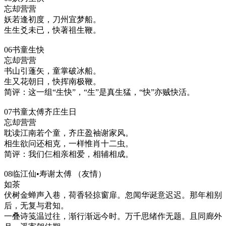
忘却营营
妖若逢初度，刀州宜梦船。
生生爻未已，快著祖生鞭。
06书童生快
忘却营营
书山引蓬矢，童掌破冰船。
生又花朝日，快挥南极鞭。
简评：这一组“生快”，“生”是真生猛，“快”亦贼快活。
07书童太傅齐庄生日
忘却营营
耽读江南若个童，齐庄盈袖谢家风。
相生欲问还相克，一样惟肖十二虫。
简评：我们仨相亲相爱，相辅相成。
08临江仙•寿谢太傅 （友情）
如茶
伏树金蝉声入巷，荷香轻掠窗扉。忽闻华诞意迟迟。那年相别
后，无复与君知。
一叠诗笺温过往，渐行渐远今时。万千思绪作无题。且同廊外