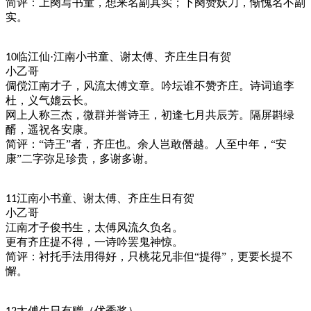
简评：上阕写书童，想来名副其实；下阕赞妖刀，惭愧名不副
实。
临江仙
·江南小书童、谢太傅、齐庄生日有贺
10
小乙哥
倜傥江南才子，风流太傅文章。吟坛谁不赞齐庄。诗词追李
杜，义气媲云长。
网上人称三杰，微群并誉诗王，初逢七月共辰芳。隔屏斟绿
醑，遥祝各安康。
简评：
“诗王”者，齐庄也。余人岂敢僭越。人至中年，“安
康”二字弥足珍贵，多谢多谢。
江南小书童、谢太傅、齐庄生日有贺
11
小乙哥
江南才子俊书生，太傅风流久负名。
更有齐庄提不得，一诗吟罢鬼神惊。
简评：衬托手法用得好，只桃花兄非但
“提得”，更要长提不
懈。
太傅生日有赠（优秀奖）