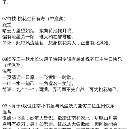
了。
竹枝
·桃花生日有寄
（中意奖）
07
跑堂
晴云万里望如烟，拟向荷池掬月眠。
偏有流星劳一顾，谁人约在鄂君船。
简评：此绝风流蕴藉，想象桃花其人，正当有此风雅。
读齐庄主秋水长波庚子诗词专辑有感兼祝齐庄主生日快乐
08
（优秀奖）
温蒂
一页清词一日摩，一飞黄叶一时歌。
一山一水一知己，一角虚名一笑过。
简评：九个
“一”，圆满。弄巧而不失自然，可为桃花知己。
卜算子
•戏侃江南小书童与风尘妖刀兼贺二位生日快乐
09
温蒂
傲娇小书童，妙笔人皆识。欲踏江南和漠北，尽赋山川美。
岂料有妖刀，身手如都尉。征战从无尝败绩，但问谁能会。