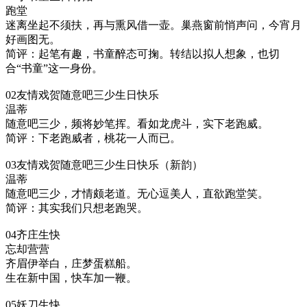
跑堂
迷离坐起不须扶，再与熏风借一壶。巢燕窗前悄声问，今宵月
好画图无。
简评：起笔有趣，书童醉态可掬。转结以拟人想象，也切
合“书童”这一身份。
02友情戏贺随意吧三少生日快乐
温蒂
随意吧三少，频将妙笔挥。看如龙虎斗，实下老跑威。
简评：下老跑威者，桃花一人而已。
03友情戏贺随意吧三少生日快乐（新韵）
温蒂
随意吧三少，才情颇老道。无心逗美人，直欲跑堂笑。
简评：其实我们只想老跑哭。
04齐庄生快
忘却营营
齐眉伊举白，庄梦蛋糕船。
生在新中国，快车加一鞭。
05妖刀生快