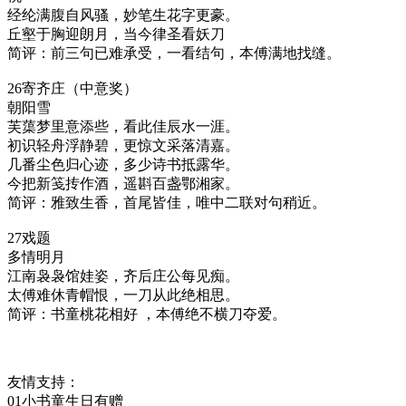
经纶满腹自风骚，妙笔生花字更豪。
丘壑于胸迎朗月，当今律圣看妖刀
简评：前三句已难承受，一看结句，本傅满地找缝。
26寄齐庄（中意奖）
朝阳雪
芙蕖梦里意添些，看此佳辰水一涯。
初识轻舟浮静碧，更惊文采落清嘉。
几番尘色归心迹，多少诗书抵露华。
今把新笺抟作酒，遥斟百盏鄂湘家。
简评：雅致生香，首尾皆佳，唯中二联对句稍近。
27戏题
多情明月
江南袅袅馆娃姿，齐后庄公每见痴。
太傅难休青帽恨，一刀从此绝相思。
简评：书童桃花相好 ，本傅绝不横刀夺爱。
友情支持：
01小书童生日有赠