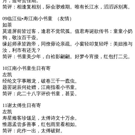
月，遥寄贺佳期。
简评：相逢复相别，际会渺难期。唯有长江水，滔滔诉别离。
09临江仙•寿江南小书童 （友情）
如茶
莫道屏前皆过客，逢君不觉茕孤。值君寿诞欲传书：童童小奶
狗，敬汝百千壶。
缘起师承皆跑帝，同僚毋论亲疏。小窗轻叩复轻呼：美妞推与
汝，利市有还无？
简评：书童美少年，白袷影翩翩。好梦今宵接，红包打二元。
10江南小书童生日有寄
左凯
经纶文字事雕龙，破卷三千一蠹虫。
题罢诞辰何处赠，江南指看小书童。
简评：此二十八字评价书童，甚妥。
11谢太傅生日有寄
左凯
寿星飨客珍馐足，太傅诗文十万余。
惟愿孟尝多善事，红包雨里看相如。
简评：此作一出，太傅破财。