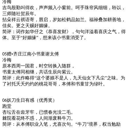
冷梅
吉鸟殷勤叫得欢，声声频入小窗前。呵手珠帘风细细，聆以，
三师随社贺辰年。
拈朵祥云祺语寄，唇启，岁如松鹤品如兰。福禄叠加耕善地，
佳矣。更之天赐好姻缘。
简评：词作如华仔之
《恭喜发财》，句句洋溢着喜庆之气，得
体。至于
“好姻缘”，想来该小书童消受了。
赠
•齐庄江南小书童谢太傅
05
冷梅
原本西周一国君，时空转换入随群，
书童太傅同相继，共话生辰向紫云。
简评：此作略得
“这个婆娘不是人，九天仙女下凡尘”之味。为
了衬托夭夭灼灼的桃花哥哥，本傅和书童甘为绿叶。
妖刀生日有感（优秀奖）
06
跑堂
杏坛舌在齿牙牢，已惯春光没二毛。
棘院看花终不惑，人间渐废释牛刀。
简评：从本傅职业入笔，尤喜次句。
“牛刀”境界，权当勉励