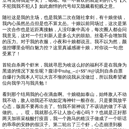
立马觉得我是中奖了，嗯嗯。唯一不喜欢的就是剑的代号【人
不犯我我不犯人】如此彪悍的代号却又隐藏着犯贱之意。
随社这是我的主场，也是我第二次在随社拿剑，有十娘坐镇，
我内心虽然怂点但是也不算太怂。十娘以前同场过，这次是第
一次合作也是近距离接触，人没印象中高冷，每次圈人都会问
我意见，这对一个扛剑新人是多么大的鼓励。丝毫不会增加我
的压力。对于我的衣服，小夜和十娘都说丑。我不以为然，颜
值控哪里会明白魅力控？这里真诚感谢十娘，对你说一句:您
受累了！
首轮自杀两个虾米，我就寻思为啥这么好的福利不是在我身为
黑道的情况下发生呢？腹诽中tuhg_--;(+$$"
/#@说到自杀自票
自爆行为我本人可以大言不惭的说我从没做过，所以我希望诸
位向我学习与我共勉！
看到那个结局我的心在滴血啊。十娘稳如泰山，始终敌人不动
我不动，敌人动我还不动如定海神针一般存在。只是要我放平
心态，版面不要再出去了。怕我不留神说了不该说的做了不该
做的。。。哎，我就那么不让人放心省心吗？？也就是正好那
两天加班采核酸打疫苗，我一个跑马的糙汉子做成了一个听话
的乖乖的安静的假汉子。第二轮出了三个虾，心态崩溃到极