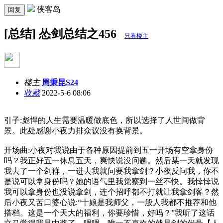
侠客岛
回复
[总结] 怂剑总结之456
只看楼主
楼主
周秉昆S24
收藏
2022-5-6 08:06
引子:彪悍的人生需要温暖做底色，所以选择了人世间做背
景。此处感谢小夜力排众议没有换背景。
开场曲:小夜对我说由于各种原因提前到五一开场有空拿身份
吗？我正好五一休息五天，爽快说没问题。然后某一天就发现
我去了一个剑群，一进去我就问要我拿剑？小夜反问我，你不
是说可以拿身份吗？她的语气里我觉察到一丝不快。我悻悻说
我可以拿身份也没说拿剑，连个招呼都不打就让我拿剑客？然
后小夜又苦口婆心说:“十娘是我师父，一般人我都不推荐和他
搭档。这是一个天大的福利，你要珍惜，好吗？”我听了这话