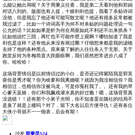
么能让她出局呢？关于周秉义往斋，我是第二天看到他和郑娟
对话八到的。版面也有人提，十娘剑剑也提，我看了杀贴诗词
没他，但是我忘了他还有可能写散文呢？他还有很多反常都被
我过滤了，比如一个诗词高手为何不对杀贴的问题处理说一句
公允的话？比如如果是虾为何在局面如此不利还不出来抓杀？
比如他说忙三陪，再忙也不可能作壁上观啊？哪怕知道了我是
剑也是这样？还有他从来没有画过圈？仔细想来都是我的滤镜
去掉了他的各种黑点。原来最了解的人往往杀人于无形。关于
跑堂反转为冬梅简直大跌眼眶啊，我们居然把常进步八成了
你。哈哈哈！
这场背景情侣是以前情侣过的小白，是否还记得紫陌我是郭芙
蓉你是秀才呢？你为啥要和我离婚呢？就因为我没相信你？我
相信过，也相信你没被乌龙，可是你冤枉我了。。还有我的琴
心爹天蓝娘，你们和我飙戏灌水真的好过瘾！嗯，这场背景真
没选错！！还有那个小舅子光明，你不知道蛋在随社的结局不
是臭了就是上楼吗？对了，留下大名以后方便寻仇！还有各位
大侠小哥就不一一细表，后会有期！
沙发
周秉昆S24