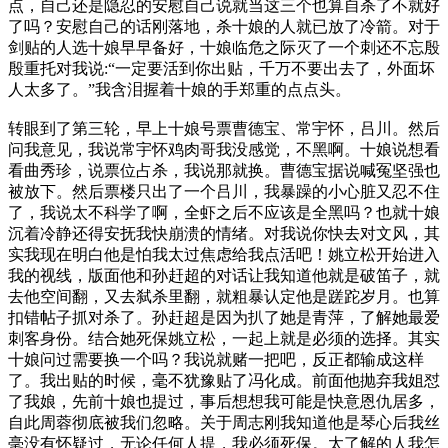
点，自己还是隐忍的安慰自己说就当这三个也算自杀了不就好
了吗？安慰自己的话刚落地，杀十娘的人就已放了冷箭。对于
剑贴的人选十娘早早备好，十娘临危之际灭了一个刺还不忘殷
殷重托对我说:“一定要活到你出贴，千万不要出去了，外面坏
人太多了。”我含泪握着十娘的手郑重的点点头。
转眼到了第三轮，早上十娘号票曹德宝、常宇怀，吕川。然后
问我意见，我说常宇怀鸡肉哥我没感觉，不黑啊。十娘说想看
看曲秀珍，说票位占杀，我说那就换。曹德宝据说喊冤坚强也
被放下。然后票楼只出了一个吕川，我暴躁的小心脏又忍不住
了，我说太不科学了啊，全虾之后不应该是全黑吗？也就十娘
沉着冷静还得安抚我快崩溃的情绪。对我说你快去对文风，其
实我现在明白他是怕我太过焦虑给我点活吧！姚立松开始进入
我的视线，版面他和孙赶超的对话让我知道他就是破笛子，就
去他空间翻，又去弑杀里翻，就粗暴认定他是蹉跎岁月。也算
扣错帖子抓对杀了。孙赶超是因为扒了她是青萍，了解她最爱
刺客身份。结合她死保姚立松，一起上就是必须的选择。其实
十娘问过需要换一个吗？我说就赌一把吧，反正都输成这样
了。我出贴的时候，毫不犹豫贴了冯化成。前面他抛弃我姐怼
了我娘，先前十娘也提过，事后想想我可能是快意恩仇居多，
自此周蓉彻底被我们忽略。关于周志刚我知道他是琴心后我丝
毫没有怀疑过，无论任何人提，我必须死保。太了解的人我怎