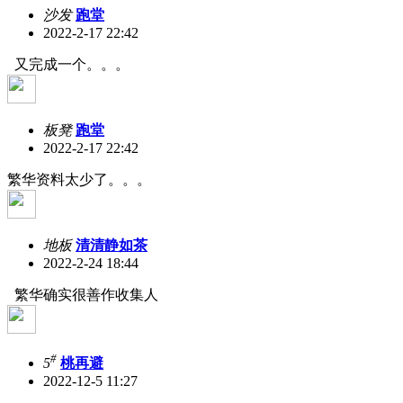
沙发
跑堂
2022-2-17 22:42
又完成一个。。。
板凳
跑堂
2022-2-17 22:42
繁华资料太少了。。。
地板
清清静如茶
2022-2-24 18:44
繁华确实很善作收集人
#
5
桃再避
2022-12-5 11:27