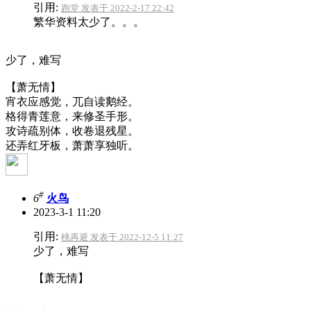
引用:
跑堂 发表于 2022-2-17 22:42
繁华资料太少了。。。
少了，难写
【萧无情】
宵衣应感觉，兀自读鹅经。
格得青莲意，来修圣手形。
攻诗疏别体，收卷退残星。
还弄红牙板，萧萧享独听。
#
6
火鸟
2023-3-1 11:20
引用:
桃再避 发表于 2022-12-5 11:27
少了，难写
【萧无情】