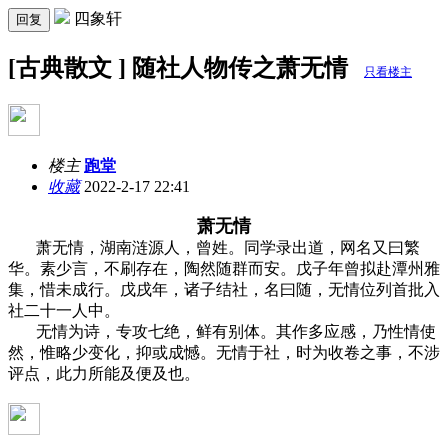
四象轩
回复
[古典散文 ] 随社人物传之萧无情
只看楼主
楼主
跑堂
收藏
2022-2-17 22:41
萧无情
萧无情，湖南涟源人，曾姓。同学录出道，网名又曰繁
华。素少言，不刷存在，陶然随群而安。戊子年曾拟赴潭州雅
集，惜未成行。戊戌年，诸子结社，名曰随，无情位列首批入
社二十一人中。
无情为诗，专攻七绝，鲜有别体。其作多应感，乃性情使
然，惟略少变化，抑或成憾。无情于社，时为收卷之事，不涉
评点，此力所能及便及也。